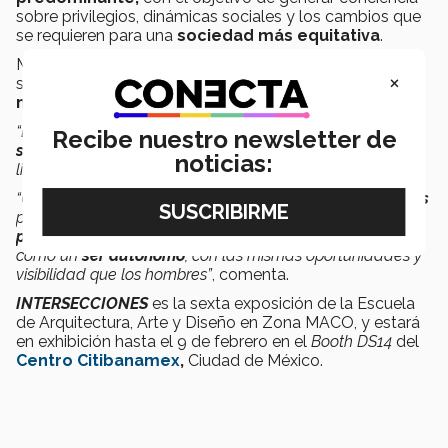
sobre privilegios, dinámicas sociales y los cambios que
se requieren para una
sociedad más equitativa
.
Monserrath destaca la importancia de visibilizar esta
×
situación y la necesidad de crear
una voz cada vez
más fuerte
para las mujeres.
“Es esencial que la sociedad tome
conciencia de los
Recibe nuestro newsletter de
sistemas de poder
y las barreras sociales que nos
noticias:
limitan.
“Un primer paso es
replantear las estructuras laborales
para las mujeres, con el objetivo de
transformar
paradigmas de género
y lograr que la mujer sea vista
como un
ser autónomo
, con las mismas oportunidades y
visibilidad que los hombres”
, comenta.
INTERSECCIONES
es la sexta exposición de la Escuela
de Arquitectura, Arte y Diseño en Zona MACO, y estará
en exhibición hasta el 9 de febrero en el
Booth DS14
del
Centro Citibanamex
,
Ciudad de México.