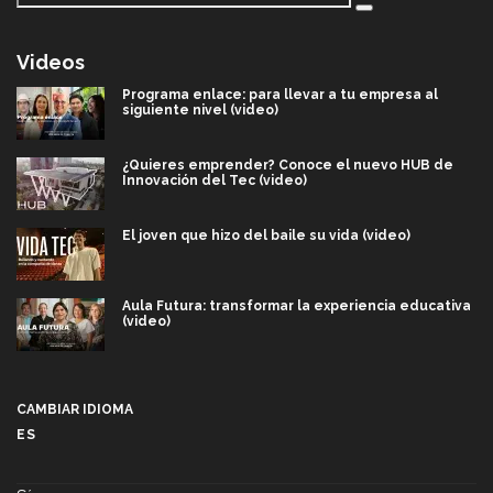
Videos
Programa enlace: para llevar a tu empresa al
siguiente nivel (video)
¿Quieres emprender? Conoce el nuevo HUB de
Innovación del Tec (video)
El joven que hizo del baile su vida (video)
Aula Futura: transformar la experiencia educativa
(video)
Más que un festival cultural: así es la magia de
VIBRART 2026 (video)
CAMBIAR IDIOMA
ES
Javier Guzmán: investigación con impacto social
(video)