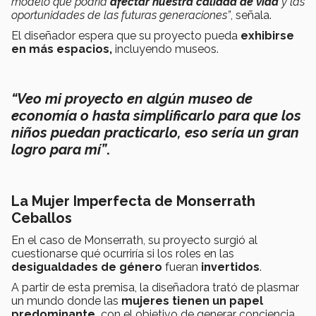
modelo que podría
afectar nuestra calidad de vida
y las
oportunidades de las futuras generaciones”
, señala.
El diseñador espera que su proyecto pueda
exhibirse
en más espacios,
incluyendo museos.
“Veo mi proyecto en algún museo de
economía o hasta simplificarlo para que los
niños puedan practicarlo, eso sería un gran
logro para mí”
.
La Mujer Imperfecta de Monserrath
Ceballos
En el caso de Monserrath, su proyecto surgió al
cuestionarse qué ocurriría si los roles en las
desigualdades de género
fueran
invertidos
.
A partir de esta premisa, la diseñadora trató de plasmar
un mundo donde las
mujeres tienen un papel
predominante,
con el objetivo de generar conciencia