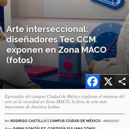
Arte interseccional:
diseñadores Tec CCM
exponen en Zona MACO
(fotos)
Facebook
X
Egresados del campus Ciudad de México exploran el impacto del
arte en la sociedad en Zona MACO, la feria de arte más
importante de América Latina
Por
- 06/02/2025
RODRIGO CASTILLO | CAMPUS CIUDAD DE MÉXICO
Fotos
SARAY GONZÁLEZ, CORTESÍA YULIANA TÓNIX