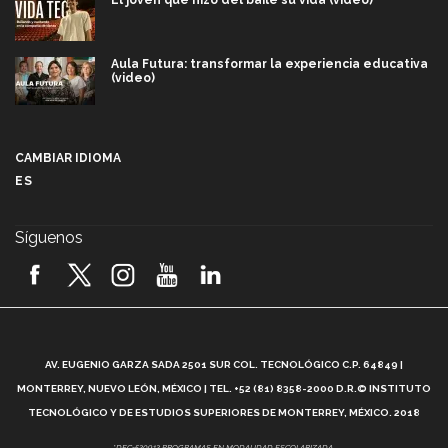
El joven que hizo del baile su vida (video)
Aula Futura: transformar la experiencia educativa
(video)
Más que un festival cultural: así es la magia de
VIBRART 2026 (video)
CAMBIAR IDIOMA
ES
Javier Guzmán: investigación con impacto social
(video)
Síguenos
¡México, en el top del mundial de robótica FIRST
2026! (video)
Vida Tec: Pasión, disciplina y básquetbol, con Gael
Adame (video)
A
AV. EUGENIO GARZA SADA 2501 SUR COL. TECNOLÓGICO C.P. 64849 |
L
¿Cómo es el Modelo Educativo Tec? (video)
MONTERREY, NUEVO LEÓN, MÉXICO | TEL. +52 (81) 8358-2000 D.R.© INSTITUTO
TECNOLÓGICO Y DE ESTUDIOS SUPERIORES DE MONTERREY, MÉXICO. 2018
*DEC-520912 PROGRAMAS EN MODALIDAD ESCOLARIZADA.