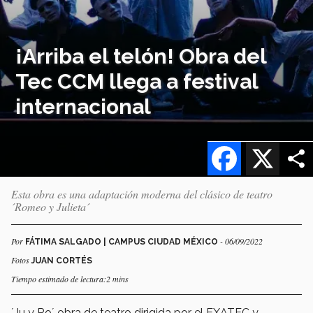
¡Arriba el telón! Obra del
Tec CCM llega a festival
internacional
Facebook
X
Esta obra es una adaptación moderna del clásico de teatro
´Romeo y Julieta´
Por
- 06/09/2022
FÁTIMA SALGADO | CAMPUS CIUDAD MÉXICO
Fotos
JUAN CORTÉS
Tiempo estimado de lectura:2 mins
´Ju y Ro´ obra de teatro dirigida por el EXATEC y