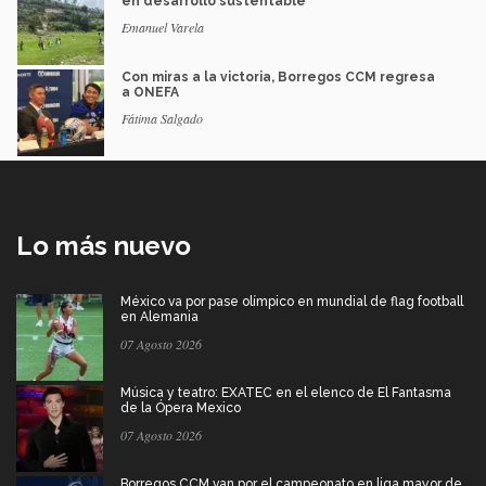
en desarrollo sustentable
Emanuel Varela
Con miras a la victoria, Borregos CCM regresa
a ONEFA
Fátima Salgado
Lo más nuevo
México va por pase olímpico en mundial de flag football
en Alemania
07 Agosto 2026
Música y teatro: EXATEC en el elenco de El Fantasma
de la Ópera Mexico
07 Agosto 2026
Borregos CCM van por el campeonato en liga mayor de