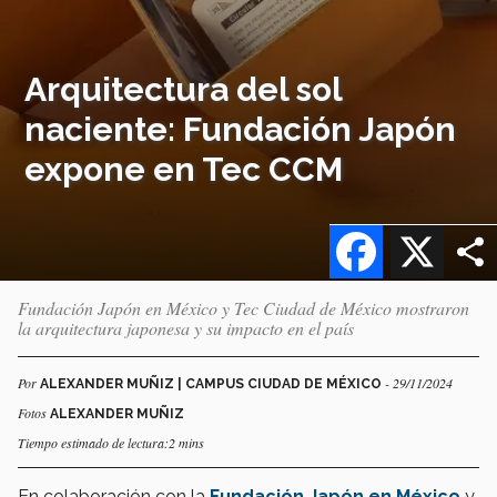
Arquitectura del sol
naciente: Fundación Japón
expone en Tec CCM
Facebook
X
Fundación Japón en México y Tec Ciudad de México mostraron
la arquitectura japonesa y su impacto en el país
Por
- 29/11/2024
ALEXANDER MUÑIZ | CAMPUS CIUDAD DE MÉXICO
Fotos
ALEXANDER MUÑIZ
Tiempo estimado de lectura:2 mins
En colaboración con la
Fundación Japón en México
y