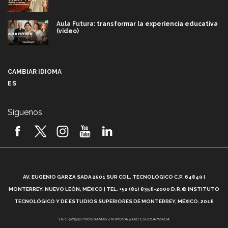
Aula Futura: transformar la experiencia educativa
(video)
Más que un festival cultural: así es la magia de
VIBRART 2026 (video)
CAMBIAR IDIOMA
ES
Javier Guzmán: investigación con impacto social
(video)
Síguenos
¡México, en el top del mundial de robótica FIRST
2026! (video)
Vida Tec: Pasión, disciplina y básquetbol, con Gael
Adame (video)
A
AV. EUGENIO GARZA SADA 2501 SUR COL. TECNOLÓGICO C.P. 64849 |
L
¿Cómo es el Modelo Educativo Tec? (video)
MONTERREY, NUEVO LEÓN, MÉXICO | TEL. +52 (81) 8358-2000 D.R.© INSTITUTO
TECNOLÓGICO Y DE ESTUDIOS SUPERIORES DE MONTERREY, MÉXICO. 2018
Vida Tec: Feminismo e Inteligencia Artificial, Paola
*DEC-520912 PROGRAMAS EN MODALIDAD ESCOLARIZADA.
Ricaurte (video)