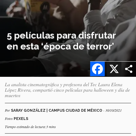
5 películas para disfrutar
en esta ‘época de terror’
Facebook
X
La analista cinematográfica y profesora del Tec Laura Elena
López Rivera, compartió cinco películas para halloween y día de
muertos
Por
- 30/10/2021
SARAY GONZÁLEZ | CAMPUS CIUDAD DE MÉXICO
Fotos
PEXELS
Tiempo estimado de lectura:3 mins