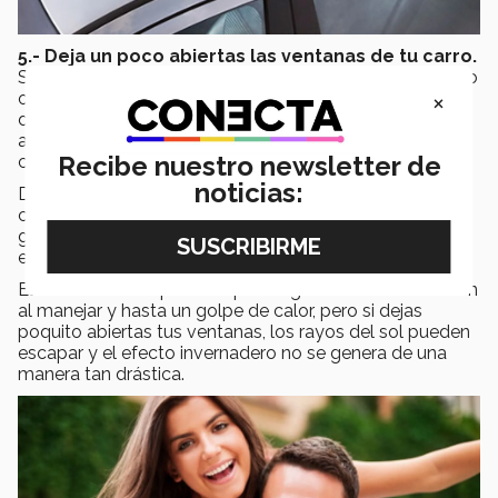
5.- Deja un poco abiertas las ventanas de tu carro.
Si te estacionas en el Tec, antes de ir a tu clase, deja uno
×
o dos cm abiertas las ventanas de tu auto. Los vidrios
de los carros dejan pasar directamente los rayos de sol
adentro del carro, pero no los dejan salir tan fácilmente,
Recibe nuestro newsletter de
creando un efecto invernadero.
noticias:
De acuerdo a un estudio realizado por la seguradora de
carros, RACC, si la temperatura ambiente es de 35
grados centígrados, tu carro, por dentro, puede llegar a
estar hasta los 55 grados.
Este nivel de temperatura puede generar desorientación
al manejar y hasta un golpe de calor, pero si dejas
poquito abiertas tus ventanas, los rayos del sol pueden
escapar y el efecto invernadero no se genera de una
manera tan drástica.