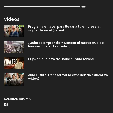
Videos
Programa enlace: para llevar a tu empresa al
siguiente nivel (video)
¿Quieres emprender? Conoce el nuevo HUB de
Innovación del Tec (video)
El joven que hizo del baile su vida (video)
Aula Futura: transformar la experiencia educativa
(video)
Más que un festival cultural: así es la magia de
VIBRART 2026 (video)
CAMBIAR IDIOMA
ES
Javier Guzmán: investigación con impacto social
(video)