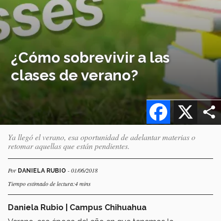
¿Cómo sobrevivir a las
clases de verano?
Facebook
X
Ya llegó el verano, esa oportunidad de adelantar materias o
retomar aquellas que están pendientes.
Por
- 01/06/2018
DANIELA RUBIO
Tiempo estimado de lectura:4 mins
Daniela Rubio | Campus Chihuahua