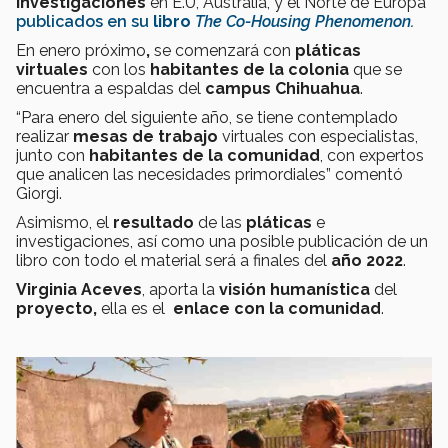
investigaciones
en E.U, Australia, y el Norte de Europa
publicados en su
libro
The Co-Housing Phenomenon.
En enero próximo
,
se comenzará con
pláticas
virtuales
con los
habitantes de la colonia
que se
encuentra a espaldas del
campus Chihuahua
.
“Para enero del siguiente año, se tiene contemplado
realizar
mesas de trabajo
virtuales con especialistas,
junto con
habitantes de la comunidad
, con expertos
que analicen las necesidades primordiales” comentó
Giorgi.
Asimismo, el
resultado
de las
pláticas
e
investigaciones, así como una posible publicación de un
libro con todo el material será a finales del
año 2022
.
Virginia Aceves
, aporta la
visión humanística
del
proyecto,
ella es el
enlace con la comunidad
.