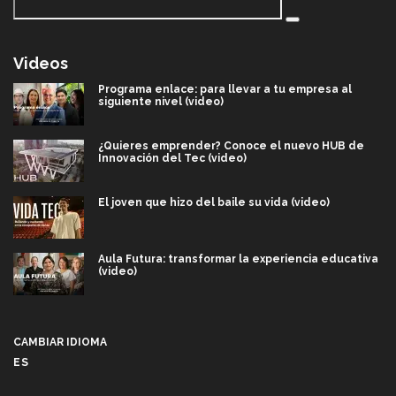
Videos
Programa enlace: para llevar a tu empresa al
siguiente nivel (video)
¿Quieres emprender? Conoce el nuevo HUB de
Innovación del Tec (video)
El joven que hizo del baile su vida (video)
Aula Futura: transformar la experiencia educativa
(video)
Más que un festival cultural: así es la magia de
VIBRART 2026 (video)
CAMBIAR IDIOMA
ES
Javier Guzmán: investigación con impacto social
(video)