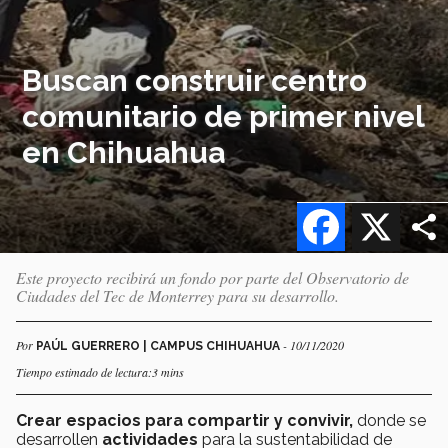
Buscan construir centro
comunitario de primer nivel
en Chihuahua
Facebook
X
Este proyecto recibirá un fondo por parte del Observatorio de
Ciudades del Tec de Monterrey para su desarrollo.
Por
- 10/11/2020
PAÚL GUERRERO | CAMPUS CHIHUAHUA
Tiempo estimado de lectura:3 mins
Crear espacios para compartir y convivir,
donde se
desarrollen
actividades
para la sustentabilidad de