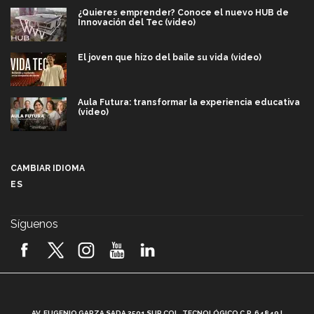
¿Quieres emprender? Conoce el nuevo HUB de
Innovación del Tec (video)
El joven que hizo del baile su vida (video)
Aula Futura: transformar la experiencia educativa
(video)
Más que un festival cultural: así es la magia de
VIBRART 2026 (video)
CAMBIAR IDIOMA
ES
Javier Guzmán: investigación con impacto social
(video)
Síguenos
¡México, en el top del mundial de robótica FIRST
2026! (video)
Vida Tec: Pasión, disciplina y básquetbol, con Gael
Adame (video)
A
AV. EUGENIO GARZA SADA 2501 SUR COL. TECNOLÓGICO C.P. 64849 |