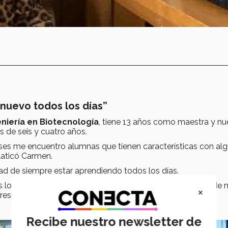
uevo todos los días”
eniería en Biotecnología
, tiene 13 años como maestra y n
 de seis y cuatro años.
ses me encuentro alumnas que tienen características con al
laticó Carmen.
dad de siempre estar aprendiendo todos los días.
 días, de día soy maestra de mis hijas y en las tardes de 
×
esponsabilidad”, explicó la maestra.
Recibe nuestro newsletter de