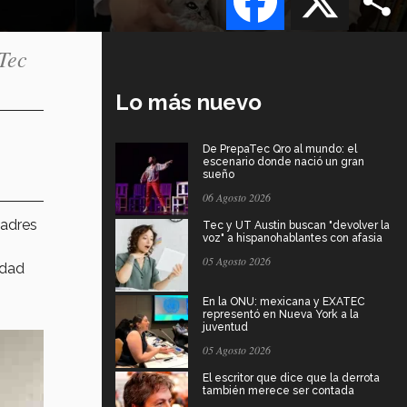
Tec
Lo más nuevo
De PrepaTec Qro al mundo: el
escenario donde nació un gran
sueño
06 Agosto 2026
adres
Tec y UT Austin buscan "devolver la
voz" a hispanohablantes con afasia
05 Agosto 2026
idad
En la ONU: mexicana y EXATEC
representó en Nueva York a la
juventud
05 Agosto 2026
El escritor que dice que la derrota
también merece ser contada