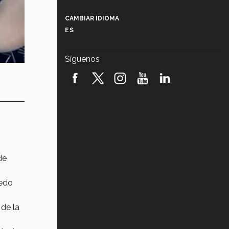
Más que un festival cultural: así es
la magia de VIBRART 2026 (video)
CAMBIAR IDIOMA
ES
Javier Guzmán: investigación con
impacto social (video)
Síguenos
¡México, en el top del mundial de
robótica FIRST 2026! (video)
Vida Tec: Pasión, disciplina y
básquetbol, con Gael Adame
(video)
¿Cómo es el Modelo Educativo
Tec? (video)
de
Vida Tec: Feminismo e Inteligencia
Artificial, Paola Ricaurte (video)
uedo
 de la