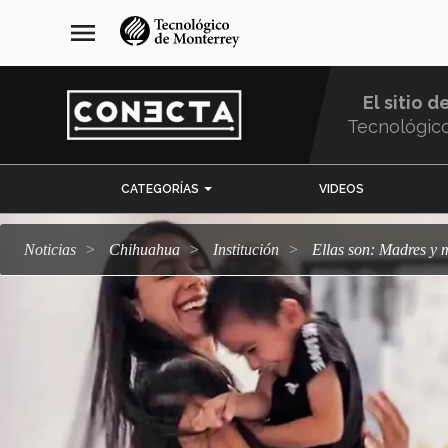
Pasar
navegación
menu
al
principal
contenido
principal
El sitio d
Tecnológic
Menu
CATEGORÍAS
VIDEOS
Comunidad
Noticias
Chihuahua
Institución
Ellas son: Madres 