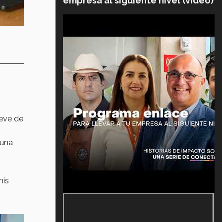
empresa al siguiente nivel (video)
ueve de
guna
mis