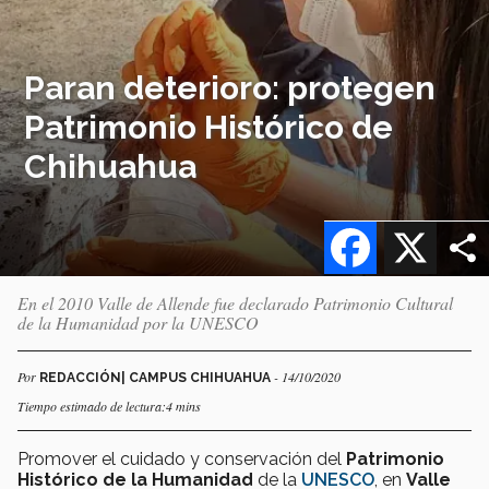
Paran deterioro: protegen
Patrimonio Histórico de
Chihuahua
Facebook
X
En el 2010 Valle de Allende fue declarado Patrimonio Cultural
de la Humanidad por la UNESCO
Por
- 14/10/2020
REDACCIÓN| CAMPUS CHIHUAHUA
Tiempo estimado de lectura:4 mins
Promover el cuidado
y conservación del
Patrimonio
Histórico de la Humanidad
de la
UNESCO
, en
Valle