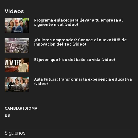
Videos
Programa enlace: para llevar a tu empresa al
siguiente nivel (video)
¿Quieres emprender? Conoce el nuevo HUB de
Innovación del Tec (video)
El joven que hizo del baile su vida (video)
Aula Futura: transformar la experiencia educativa
(video)
Más que un festival cultural: así es la magia de
VIBRART 2026 (video)
CAMBIAR IDIOMA
ES
Javier Guzmán: investigación con impacto social
(video)
Síguenos