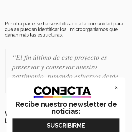
Por otra parte, se ha sensibilizado a la comunidad para
que se puedan identificar los microorganismos que
dañan más las estructuras.
“El fin último de este proyecto es
preservar y conservar nuestro
patrimonio, sumando esfuerzos desde
nuestras áreas de especialización”
×
Recibe nuestro newsletter de
noticias:
Valle de Allende Patrimonio Histórico de
la Humanidad