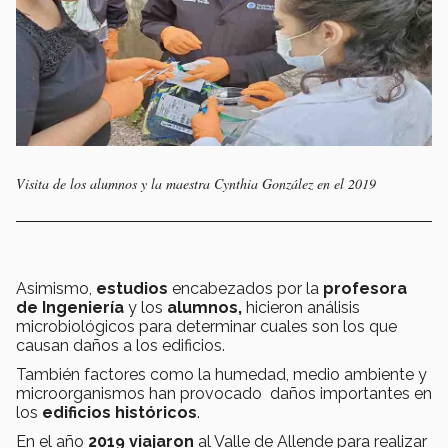
Visita de los alumnos y la maestra Cynthia González en el 2019
Asimismo,
estudios
encabezados por la
profesora
de Ingeniería
y los
alumnos,
hicieron análisis
microbiológicos para determinar cuales son los que
causan daños a los edificios.
También factores como la humedad, medio ambiente y
microorganismos han provocado daños importantes
en
los
edificios históricos
.
En el año
2019
viajaron
al Valle de Allende para realizar