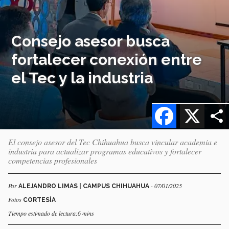
Consejo asesor busca
fortalecer conexión entre
el Tec y la industria
Facebook
X
El consejo asesor del Tec Chihuahua busca vincular academia e
industria para actualizar programas educativos y fortalecer
competencias profesionales
Por
- 07/01/2025
ALEJANDRO LIMAS | CAMPUS CHIHUAHUA
Fotos
CORTESÍA
Tiempo estimado de lectura:6 mins