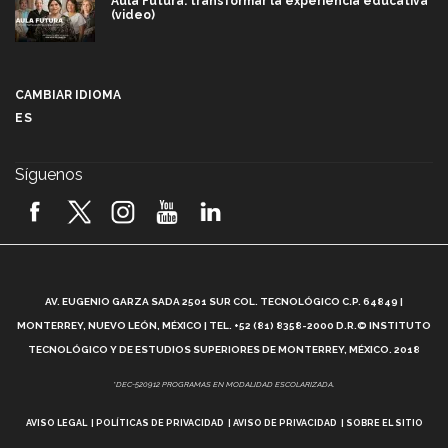
Aula Futura: transformar la experiencia educativa
(video)
Más que un festival cultural: así es la magia de
VIBRART 2026 (video)
CAMBIAR IDIOMA
ES
Javier Guzmán: investigación con impacto social
(video)
Síguenos
¡México, en el top del mundial de robótica FIRST
2026! (video)
Vida Tec: Pasión, disciplina y básquetbol, con Gael
Adame (video)
A
AV. EUGENIO GARZA SADA 2501 SUR COL. TECNOLÓGICO C.P. 64849 |
L
¿Cómo es el Modelo Educativo Tec? (video)
MONTERREY, NUEVO LEÓN, MÉXICO | TEL. +52 (81) 8358-2000 D.R.© INSTITUTO
TECNOLÓGICO Y DE ESTUDIOS SUPERIORES DE MONTERREY, MÉXICO. 2018
Vida Tec: Feminismo e Inteligencia Artificial, Paola
*DEC-520912 PROGRAMAS EN MODALIDAD ESCOLARIZADA.
Ricaurte (video)
AVISO LEGAL
POLÍTICAS DE PRIVACIDAD
AVISO DE PRIVACIDAD
SOBRE EL SITIO