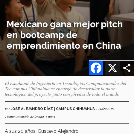
Mexicano gana mejor pitch
en bootcamp de
emprendimiento en China
Facebook
X
El estudiante de Ingeniería en Tecnologías Computacionales del
Tec campus Chihuahua se encargó de desarrollar la parte
tecnológica del proyecto junto con jóvenes de todo el mundo
Por
- 24/09/2019
JOSÉ ALEJANDRO DÍAZ | CAMPUS CHIHUAHUA
Tiempo estimado de lectura:3 mins
A sus 20 años, Gustavo Alejandro