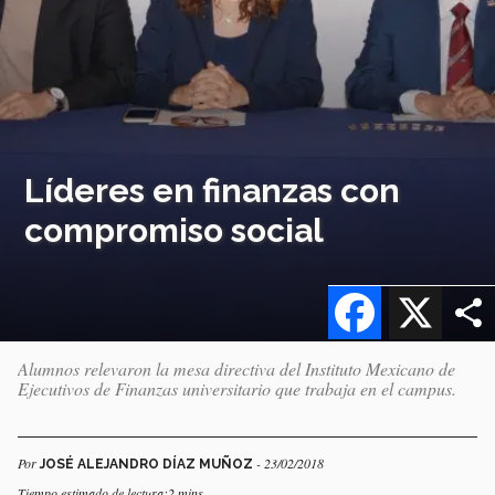
Líderes en finanzas con
compromiso social
Facebook
X
Alumnos relevaron la mesa directiva del Instituto Mexicano de
Ejecutivos de Finanzas universitario que trabaja en el campus.
Por
- 23/02/2018
JOSÉ ALEJANDRO DÍAZ MUÑOZ
Tiempo estimado de lectura:2 mins