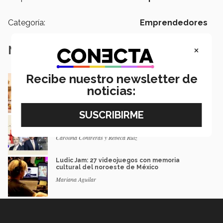
Categoría:
Emprendedores
×
Notas Relacionadas
Recibe nuestro newsletter de
De negocio familiar a modelo de eventos: el
camino de una egresada
noticias:
Mauricio Gaona
Estos EXATEC lideran empresas en México y
LATAM
Carolina Contreras y Rebeca Ruiz
Ludic Jam: 27 videojuegos con memoria
cultural del noroeste de México
Mariana Aguilar