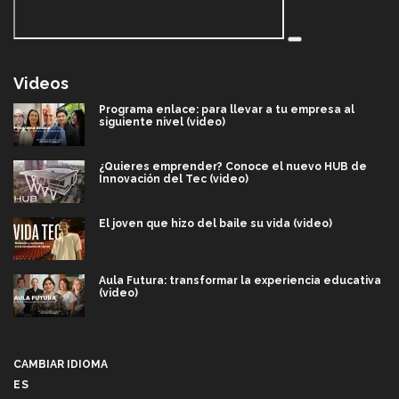
Videos
Programa enlace: para llevar a tu empresa al
siguiente nivel (video)
¿Quieres emprender? Conoce el nuevo HUB de
Innovación del Tec (video)
El joven que hizo del baile su vida (video)
Aula Futura: transformar la experiencia educativa
(video)
Más que un festival cultural: así es la magia de
VIBRART 2026 (video)
CAMBIAR IDIOMA
ES
Javier Guzmán: investigación con impacto social