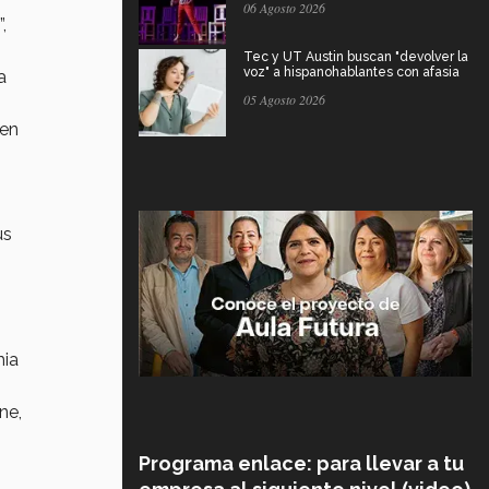
06 Agosto 2026
,
Tec y UT Austin buscan "devolver la
voz" a hispanohablantes con afasia
a
05 Agosto 2026
ben
us
s
hia
ne,
Programa enlace: para llevar a tu