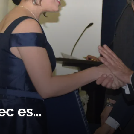
ec es…