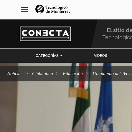
Pasar
navegación
menu
al
principal
contenido
principal
El sitio d
Tecnológic
Menu
CATEGORÍAS
VIDEOS
Comunidad
Noticias
Chihuahua
Educación
Un alumno del Tec 