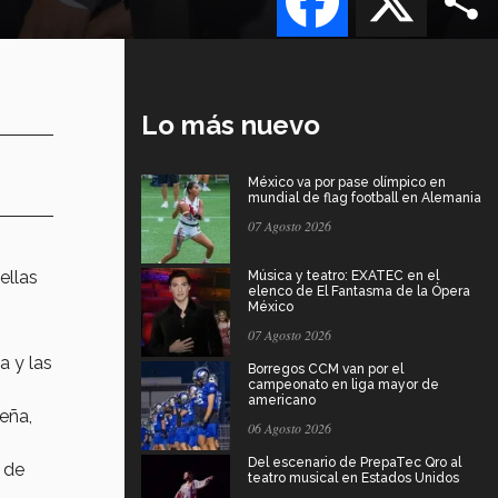
Lo más nuevo
México va por pase olímpico en
mundial de flag football en Alemania
07 Agosto 2026
ellas
Música y teatro: EXATEC en el
elenco de El Fantasma de la Ópera
México
07 Agosto 2026
a y las
Borregos CCM van por el
campeonato en liga mayor de
americano
eña,
06 Agosto 2026
Del escenario de PrepaTec Qro al
e de
teatro musical en Estados Unidos