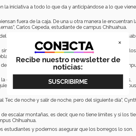
la iniciativa a todo lo que da y anticipándose a lo que viene”
ensan fuera de la caja. De una u otra manera le encuentran l
blemas”, Carlos Cepeda, estudiante de campus Chihuahua.
 del Tec, también hay hazañas que, ellos mejor que nadie, sa
×
sin dormir y lograr entregar los proyectos y estudiar para los
bla.
Recibe nuestro newsletter de
 de toda superficie una cama”, Arturo Peña, alumno de camp
noticias:
 la escuela solo a estudiar. Vivírsela en grupos estudiantiles,
 quien se mata a su manera”, Lilzy Ramírez, alumna de campu
 Tec de noche y salir de noche, pero del siguiente día”, Cynt
e escalar montañas, es decir, que no tiene límites y si los tie
ampus Chihuahua.
res estudiantes y podemos asegurar que los borregos lo son.