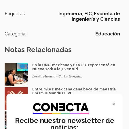
Etiquetas:
Ingeniería,
EIC,
Escuela de
Ingeniería y Ciencias
Categoría:
Educación
Notas Relacionadas
En la ONU: mexicana y EXATEC representó en
Nueva York a la juventud
Loretta Mariaud y Carlos González
Entre miles: mexicana gana beca de maestría
Erasmus Mundus LIVE
Natalia Croda
×
Estudiantes de 5 campus Tec impulsan
proyectos en la Sierra Tarahumara
Recibe nuestro newsletter de
Juan José Flores Nava
noticias: