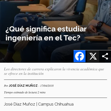
¿Qué significa estudiar
ingeniería en el Tec?
Facebook
X
Los directores de carrera explicaron la vivencia académica que
se ofrece en la institución
Por
- 17/04/2018
JOSÉ DÍAZ MUÑOZ
Tiempo estimado de lectura:2 mins
José Díaz Muñoz | Campus Chihuahua