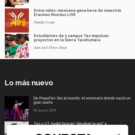
Entre miles: mexicana gana beca de maestría
Erasmus Mundus LIVE
Natalia Croda
Estudiantes de 5 campus Tec impulsan
proyectos en la Sierra Tarahumara
Juan José Flores Nava
Lo más nuevo
De PrepaTec Qro al mundo: el escenario donde nació un
gran sueño
06 Agosto 2026
Tec y UT Austin buscan "devolver la voz" a
hispanohablantes con afasia
×