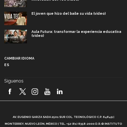
El joven que hizo del baile su vida (video)
Aula Futura: transformar la experiencia educativa
(video)
Más que un festival cultural: así es la magia de
VIBRART 2026 (video)
CAMBIAR IDIOMA
ES
Javier Guzmán: investigación con impacto social
(video)
Síguenos
¡México, en el top del mundial de robótica FIRST
2026! (video)
Vida Tec: Pasión, disciplina y básquetbol, con Gael
Adame (video)
A
AV. EUGENIO GARZA SADA 2501 SUR COL. TECNOLÓGICO C.P. 64849 |
L
¿Cómo es el Modelo Educativo Tec? (video)
MONTERREY, NUEVO LEÓN, MÉXICO | TEL. +52 (81) 8358-2000 D.R.© INSTITUTO