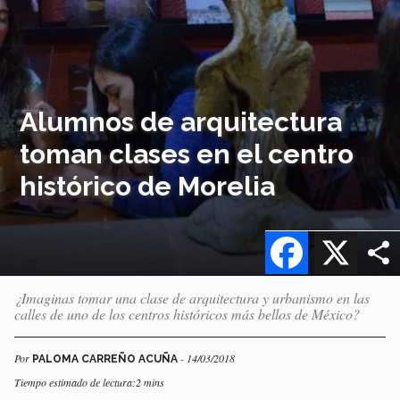
Alumnos de arquitectura
toman clases en el centro
histórico de Morelia
Facebook
X
¿Imaginas tomar una clase de arquitectura y urbanismo en las
calles de uno de los centros históricos más bellos de México?
Por
- 14/03/2018
PALOMA CARREÑO ACUÑA
Tiempo estimado de lectura:2 mins