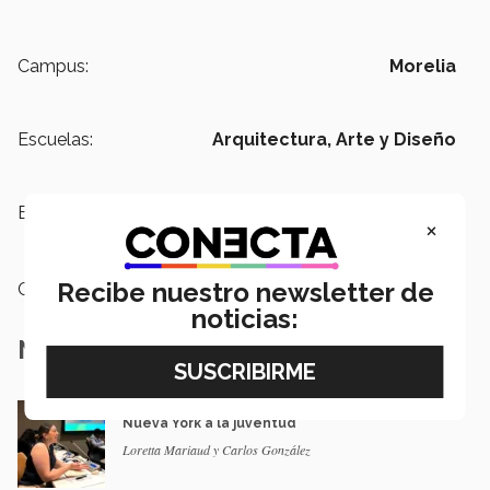
Campus:
Morelia
Escuelas:
Arquitectura, Arte y Diseño
Etiquetas:
Campus Madero,
Centro Histórico
×
de Morelia,
Arquitectura
Recibe nuestro newsletter de
Categoría:
Educación
noticias:
Notas Relacionadas
En la ONU: mexicana y EXATEC representó en
Nueva York a la juventud
Loretta Mariaud y Carlos González