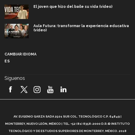
El joven que hizo del baile su vida (video)
Aula Futura: transformar la experiencia educativa
(video)
Más que un festival cultural: así es la magia de
VIBRART 2026 (video)
CAMBIAR IDIOMA
ES
Javier Guzmán: investigación con impacto social
(video)
Síguenos
¡México, en el top del mundial de robótica FIRST
2026! (video)
Vida Tec: Pasión, disciplina y básquetbol, con Gael
Adame (video)
A
AV. EUGENIO GARZA SADA 2501 SUR COL. TECNOLÓGICO C.P. 64849 |
L
¿Cómo es el Modelo Educativo Tec? (video)
MONTERREY, NUEVO LEÓN, MÉXICO | TEL. +52 (81) 8358-2000 D.R.© INSTITUTO
TECNOLÓGICO Y DE ESTUDIOS SUPERIORES DE MONTERREY, MÉXICO. 2018