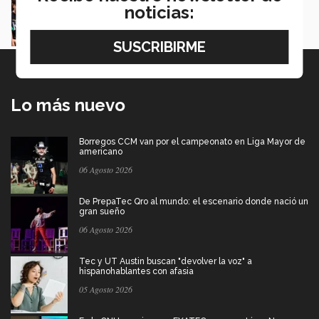
proyectos en la Sierra Tarahumara
noticias:
Juan José Flores Nava
Lo más nuevo
Borregos CCM van por el campeonato en Liga Mayor de
americano
06 Agosto 2026
De PrepaTec Qro al mundo: el escenario donde nació un
gran sueño
06 Agosto 2026
Tec y UT Austin buscan "devolver la voz" a
hispanohablantes con afasia
05 Agosto 2026