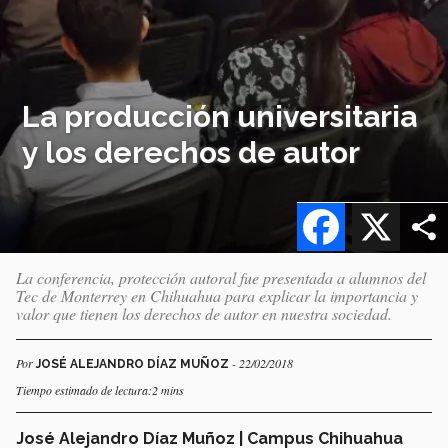
La producción universitaria
y los derechos de autor
Facebook
X
La conferencia, protección autoral fue presentada a alumnos del
Tec de Monterrey en Chihuahua para explicar la importancia y
valor que tienen los derechos de autor en nuestra sociedad.
Por
- 22/02/2018
JOSÉ ALEJANDRO DÍAZ MUÑOZ
Tiempo estimado de lectura:2 mins
José Alejandro Díaz Muñoz
| Campus Chihuahua