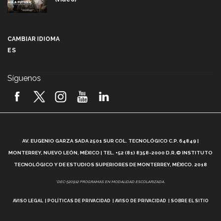
Más que un festival cultural: así es la magia de
VIBRART 2026 (video)
CAMBIAR IDIOMA
ES
Javier Guzmán: investigación con impacto social
(video)
Síguenos
¡México, en el top del mundial de robótica FIRST
2026! (video)
Vida Tec: Pasión, disciplina y básquetbol, con Gael
Adame (video)
A
AV. EUGENIO GARZA SADA 2501 SUR COL. TECNOLÓGICO C.P. 64849 |
L
¿Cómo es el Modelo Educativo Tec? (video)
MONTERREY, NUEVO LEÓN, MÉXICO | TEL. +52 (81) 8358-2000 D.R.© INSTITUTO
TECNOLÓGICO Y DE ESTUDIOS SUPERIORES DE MONTERREY, MÉXICO. 2018
Vida Tec: Feminismo e Inteligencia Artificial, Paola
*DEC-520912 PROGRAMAS EN MODALIDAD ESCOLARIZADA.
Ricaurte (video)
AVISO LEGAL
POLÍTICAS DE PRIVACIDAD
AVISO DE PRIVACIDAD
SOBRE EL SITIO