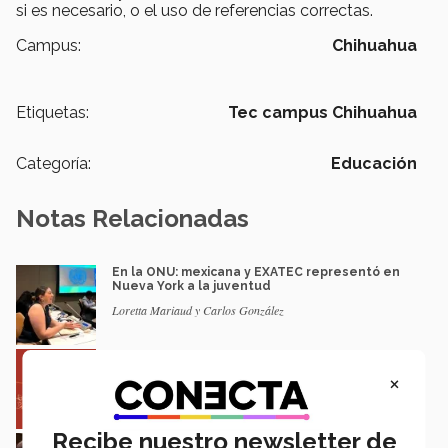
si es necesario, o el uso de referencias correctas.
Campus:
Chihuahua
Etiquetas:
Tec campus Chihuahua
Categoría:
Educación
Notas Relacionadas
En la ONU: mexicana y EXATEC representó en
Nueva York a la juventud
Loretta Mariaud y Carlos González
Entre miles: mexicana gana beca de maestría
Erasmus Mundus LIVE
×
Natalia Croda
Recibe nuestro newsletter de
Estudiantes de 5 campus Tec impulsan