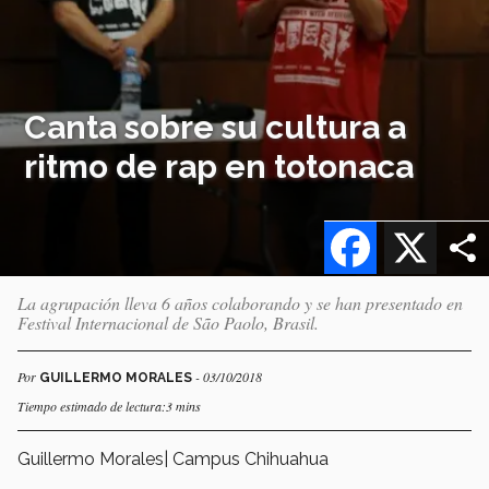
Canta sobre su cultura a
ritmo de rap en totonaca
Facebook
X
La agrupación lleva 6 años colaborando y se han presentado en
Festival Internacional de São Paolo, Brasil.
Por
- 03/10/2018
GUILLERMO MORALES
Tiempo estimado de lectura:3 mins
Guillermo Morales| Campus Chihuahua