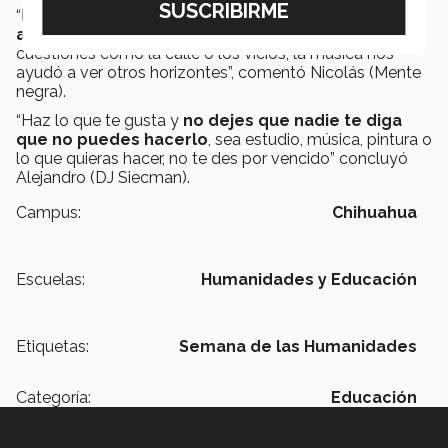
“
Enfoca tus actividades a algo relacionado con el
arte
, porque eso nos ayudó a nosotros a alejarnos de
cuestiones como la calle o los vicios; la música nos
ayudó a ver otros horizontes”, comentó Nicolás (Mente
negra).
“Haz lo que te gusta y
no dejes que nadie te diga
que no puedes hacerlo
, sea estudio, música, pintura o
lo que quieras hacer, no te des por vencido” concluyó
Alejandro (DJ Siecman).
Campus:
Chihuahua
Escuelas:
Humanidades y Educación
Etiquetas:
Semana de las Humanidades
Categoría:
Educación