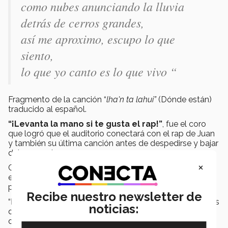
como nubes anunciando la lluvia
detrás de cerros grandes,
así me aproximo, escupo lo que
siento,
lo que yo canto es lo que vivo “
Fragmento de la canción “
lha'n ta lahui”
(Dónde están)
traducido al español.
“¡Levanta la mano si te gusta el rap!”
, fue el coro
que logró que el auditorio conectará con el rap de Juan
y también su última canción antes de despedirse y bajar
del escenario.
×
Cada integrante dio un valioso
consejo
a los
estudiantes del campus y a cualquiera que busque
progresar en su vida.
Recibe nuestro newsletter de
“
Busca lo que te gusta
y se constante, porque si dejas
noticias:
de lado tu pasión el tiempo se va”, indicó Juan al bajar
del escenario.