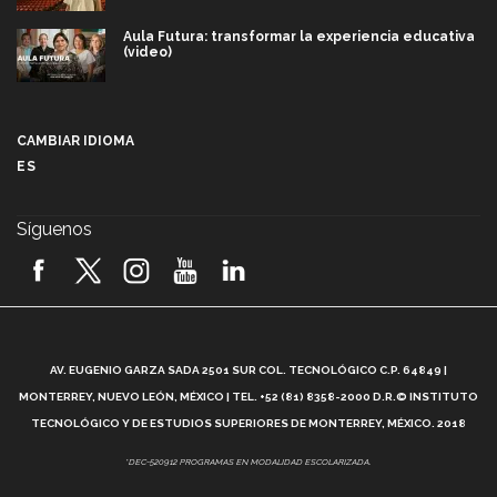
Aula Futura: transformar la experiencia educativa
(video)
Más que un festival cultural: así es la magia de
VIBRART 2026 (video)
CAMBIAR IDIOMA
ES
Javier Guzmán: investigación con impacto social
(video)
Síguenos
¡México, en el top del mundial de robótica FIRST
2026! (video)
Vida Tec: Pasión, disciplina y básquetbol, con Gael
Adame (video)
A
AV. EUGENIO GARZA SADA 2501 SUR COL. TECNOLÓGICO C.P. 64849 |
L
¿Cómo es el Modelo Educativo Tec? (video)
MONTERREY, NUEVO LEÓN, MÉXICO | TEL. +52 (81) 8358-2000 D.R.© INSTITUTO
TECNOLÓGICO Y DE ESTUDIOS SUPERIORES DE MONTERREY, MÉXICO. 2018
Vida Tec: Feminismo e Inteligencia Artificial, Paola
*DEC-520912 PROGRAMAS EN MODALIDAD ESCOLARIZADA.
Ricaurte (video)