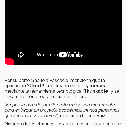
Por su parte Gabriela Pascacio, menciona que la
aplicación
'CfootP'
fue creada en casi
5 meses
mediante la herramienta tecnológica
'Thunkable'
y se
desarrolló con programación en bloques.
“Empezamos a desarrollar esta aplicación meramente
para entregar un proyecto académico, ¡nunca pensamos
que llegaríamos tan lejos!”
, menciona Liliana Ruiz.
Ninguna de las alumnas tenía experiencia previa en este