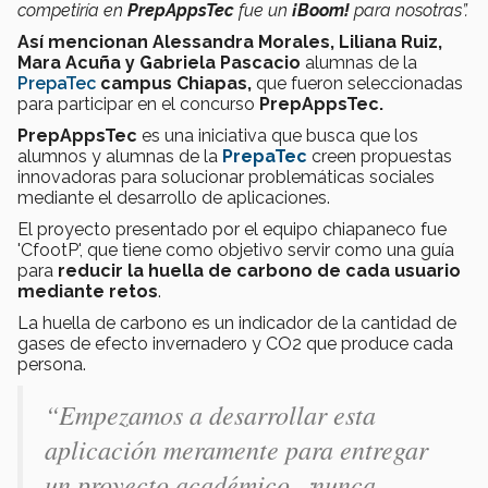
competiría en
PrepAppsTec
fue un
¡Boom!
para nosotras”.
Así mencionan Alessandra Morales, Liliana Ruiz,
Mara Acuña y Gabriela Pascacio
alumnas de la
PrepaTec
campus Chiapas,
que fueron seleccionadas
para participar en el concurso
PrepAppsTec.
PrepAppsTec
es una iniciativa que busca que los
alumnos y alumnas de la
PrepaTec
creen propuestas
innovadoras para solucionar problemáticas sociales
mediante el desarrollo de aplicaciones.
El proyecto presentado por el equipo chiapaneco fue
'CfootP', que tiene como objetivo servir como una guía
para
reducir la huella de carbono de cada usuario
mediante retos
.
La huella de carbono es un indicador de la cantidad de
gases de efecto invernadero y CO2 que produce cada
persona.
“Empezamos a desarrollar esta
aplicación meramente para entregar
un proyecto académico, ¡nunca