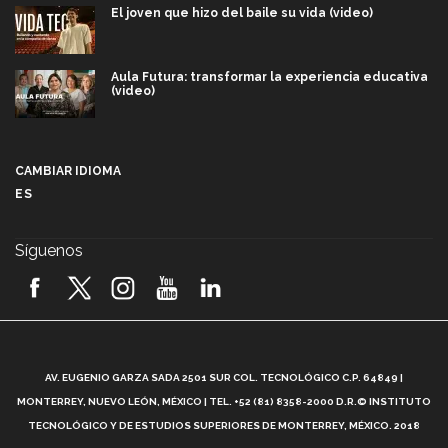
El joven que hizo del baile su vida (video)
Aula Futura: transformar la experiencia educativa
(video)
Más que un festival cultural: así es la magia de
VIBRART 2026 (video)
CAMBIAR IDIOMA
ES
Javier Guzmán: investigación con impacto social
(video)
Síguenos
¡México, en el top del mundial de robótica FIRST
2026! (video)
Vida Tec: Pasión, disciplina y básquetbol, con Gael
Adame (video)
A
AV. EUGENIO GARZA SADA 2501 SUR COL. TECNOLÓGICO C.P. 64849 |
L
¿Cómo es el Modelo Educativo Tec? (video)
MONTERREY, NUEVO LEÓN, MÉXICO | TEL. +52 (81) 8358-2000 D.R.© INSTITUTO
TECNOLÓGICO Y DE ESTUDIOS SUPERIORES DE MONTERREY, MÉXICO. 2018