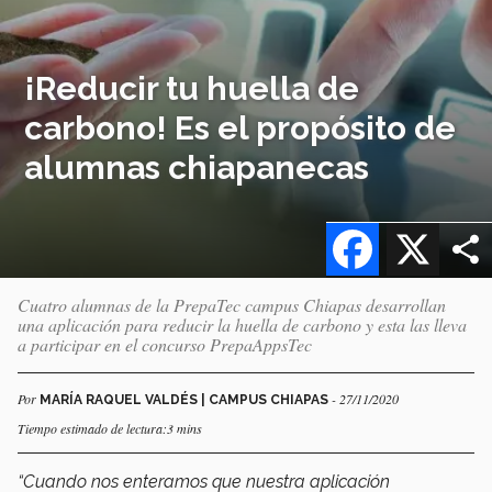
¡Reducir tu huella de
carbono! Es el propósito de
alumnas chiapanecas
Facebook
X
Cuatro alumnas de la PrepaTec campus Chiapas desarrollan
una aplicación para reducir la huella de carbono y esta las lleva
a participar en el concurso PrepaAppsTec
Por
- 27/11/2020
MARÍA RAQUEL VALDÉS | CAMPUS CHIAPAS
Tiempo estimado de lectura:3 mins
“Cuando nos enteramos que nuestra aplicación