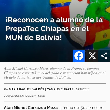
¡Reconocen a alumno de la
PrepaTec Chiapas en el
MUN de Bolivia!
Facebook
X
Alan Michel Carrasco Meza, alumno de la PrepaTec campus
Chiapas se convirtió en el delegado con mención honorífica en el
Modelo de las Naciones Unidas de Bolivia.
Por
- 28/10/2020
MARÍA RAQUEL VALDÉS | CAMPUS CHIAPAS
Tiempo estimado de lectura:3 mins
Alan Michel Carrazco Meza
, alumno del 5o semestre