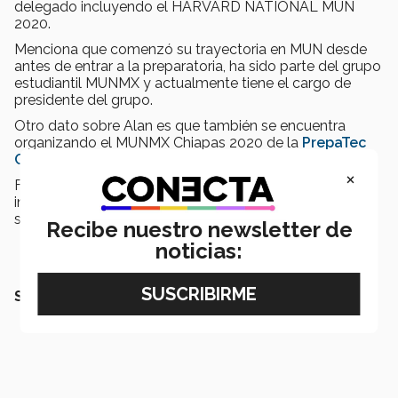
delegado incluyendo el HARVARD NATIONAL MUN
2020.
Menciona que comenzó su trayectoria en MUN desde
antes de entrar a la preparatoria, ha sido parte del grupo
estudiantil MUNMX y actualmente tiene el cargo de
presidente del grupo.
Otro dato sobre Alan es que también se encuentra
organizando el MUNMX Chiapas 2020 de la
PrepaTec
Campus Chiapas
, próximo a llevarse a cabo.
×
Finalmente, Alan invita a sus compañeros a que se
involucren en temas de importancia mundial y que se
sumen al grupo estudiantil MUNMX.
Recibe nuestro newsletter de
noticias:
SEGURAMENTE QUERRÁS LEER TAMBIÉN