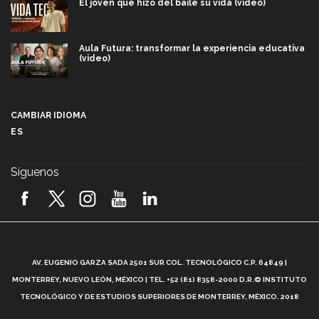
El joven que hizo del baile su vida (video)
Aula Futura: transformar la experiencia educativa
(video)
Más que un festival cultural: así es la magia de
VIBRART 2026 (video)
CAMBIAR IDIOMA
ES
Javier Guzmán: investigación con impacto social
(video)
Síguenos
¡México, en el top del mundial de robótica FIRST
2026! (video)
Vida Tec: Pasión, disciplina y básquetbol, con Gael
Adame (video)
A
AV. EUGENIO GARZA SADA 2501 SUR COL. TECNOLÓGICO C.P. 64849 |
L
¿Cómo es el Modelo Educativo Tec? (video)
MONTERREY, NUEVO LEÓN, MÉXICO | TEL. +52 (81) 8358-2000 D.R.© INSTITUTO
TECNOLÓGICO Y DE ESTUDIOS SUPERIORES DE MONTERREY, MÉXICO. 2018