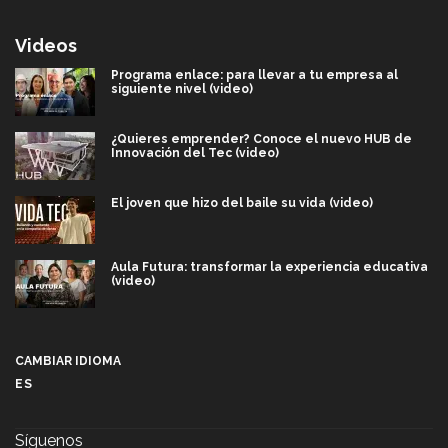
Videos
Programa enlace: para llevar a tu empresa al
siguiente nivel (video)
¿Quieres emprender? Conoce el nuevo HUB de
Innovación del Tec (video)
El joven que hizo del baile su vida (video)
Aula Futura: transformar la experiencia educativa
(video)
Más que un festival cultural: así es la magia de
VIBRART 2026 (video)
CAMBIAR IDIOMA
ES
Javier Guzmán: investigación con impacto social
(video)
Síguenos