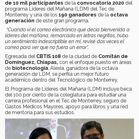
de 10 mil participantes
de la
convocatoria 2020
del
programa Líderes del Mañana (LDM) del Tec de
Monterrey y una de los
190 ganadores
de la
octava
generación
de este gran programa.
“Cuando vi el correo electrónico que decía bienvenida a
líderes del mañana, remarcado en letras negritas, hubo
un sentimiento indescriptible en mi, revisé dos veces el
correo para ver que no fuera un error”.
Egresada del
CBTIS 108
de la ciudad de
Comitán de
Domínguez, Chiapas,
con el enfoque puesto en áreas
de
biotecnología
, Alexia, ganadora de la octava
generación de LDM, se perfila un mejor futuro
académico dentro del Tecnológico de Monterrey.
El Programa de Líderes del Mañana (LDM) incluye beca
del 100 por ciento de la colegiatura para estudiar una
carrera profesional en el Tec de Monterrey, seguro de
Gastos Médicos Mayores, apoyo para libros y una red
de mentoría para sus estudios.