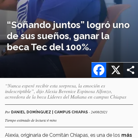
“Soñando juntos” logró uno
de sus sueños, ganar la
beca Tec del 100%.
Facebook
X
“Nunca esperé recibir esta sorpresa, la emoción es
indescriptible”, dijo Alexia Berenice Espinosa Alfonzo,
acreedora de la beca Líderes del Mañana en campus Chiapas
Por
- 24/08/2021
DANIEL DOMÍNGUEZ | CAMPUS CHIAPAS
Tiempo estimado de lectura:4 mins
Alexia, originaria de Comitán Chiapas, es una de los
más