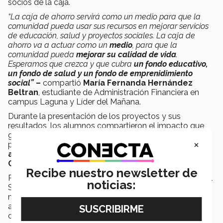
socios de la caja.
“La caja de ahorro servirá como un medio para que la
comunidad pueda usar sus recursos en mejorar servicios
de educación, salud y proyectos sociales. La caja de
ahorro va a actuar como un
medio
, para que la
comunidad pueda
mejorar su calidad de vida
.
Esperamos que crezca y que cubra
un fondo educativo,
un fondo de salud y un fondo de emprenidimiento
social”
–
compartió
María Fernanda Hernández
Beltran
, estudiante de Administración Financiera en
campus Laguna y Líder del Mañana.
Durante la presentación de los proyectos y sus
resultados, los alumnos compartieron el impacto que
generó este Semestre i en su formación, tanto a nivel
×
personal como académico, siendo un total de
23
alumnos
, quienes lograron obtener el
Diploma de
Concentración Innovación Social
.
Recibe nuestro newsletter de
Pero más que un diploma, el mayor impacto que deja el
noticias:
Semestre i, es el
Sentido Humano
que permea de
manera latente en los alumnos que
vivieron los retos
,
así como las herramientas para el crecimento de las
comunidades con las que se trabajó en conjunto.