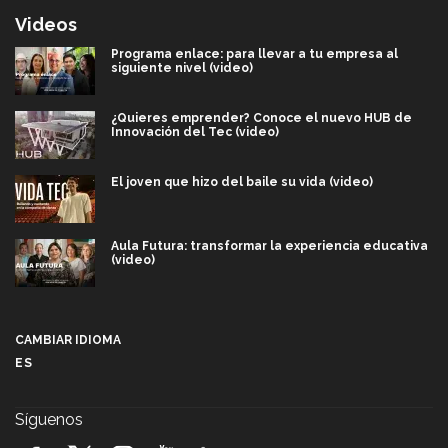
Videos
Programa enlace: para llevar a tu empresa al
siguiente nivel (video)
¿Quieres emprender? Conoce el nuevo HUB de
Innovación del Tec (video)
El joven que hizo del baile su vida (video)
Aula Futura: transformar la experiencia educativa
(video)
Más que un festival cultural: así es la magia de
VIBRART 2026 (video)
CAMBIAR IDIOMA
ES
Javier Guzmán: investigación con impacto social
(video)
Síguenos
¡México, en el top del mundial de robótica FIRST