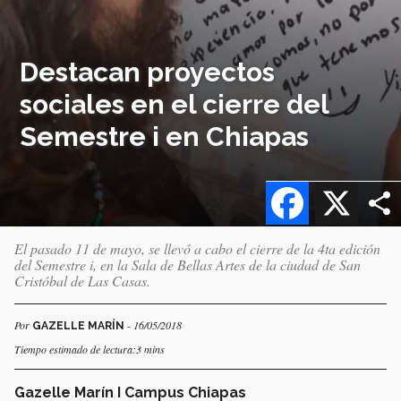
Destacan proyectos
sociales en el cierre del
Semestre i en Chiapas
Facebook
X
El pasado 11 de mayo, se llevó a cabo el cierre de la 4ta edición
del Semestre i, en la Sala de Bellas Artes de la ciudad de San
Cristóbal de Las Casas.
Por
- 16/05/2018
GAZELLE MARÍN
Tiempo estimado de lectura:3 mins
Gazelle Marín I Campus Chiapas