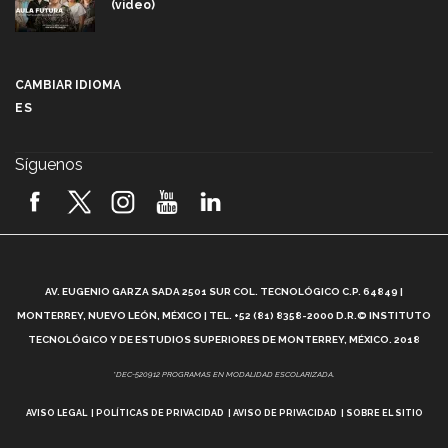
(video)
Más que un festival cultural: así es la magia de
VIBRART 2026 (video)
CAMBIAR IDIOMA
ES
Javier Guzmán: investigación con impacto social
(video)
Síguenos
¡México, en el top del mundial de robótica FIRST
2026! (video)
Vida Tec: Pasión, disciplina y básquetbol, con Gael
Adame (video)
A
AV. EUGENIO GARZA SADA 2501 SUR COL. TECNOLÓGICO C.P. 64849 |
L
¿Cómo es el Modelo Educativo Tec? (video)
MONTERREY, NUEVO LEÓN, MÉXICO | TEL. +52 (81) 8358-2000 D.R.© INSTITUTO
TECNOLÓGICO Y DE ESTUDIOS SUPERIORES DE MONTERREY, MÉXICO. 2018
Vida Tec: Feminismo e Inteligencia Artificial, Paola
*DEC-520912 PROGRAMAS EN MODALIDAD ESCOLARIZADA.
Ricaurte (video)
AVISO LEGAL
POLÍTICAS DE PRIVACIDAD
AVISO DE PRIVACIDAD
SOBRE EL SITIO