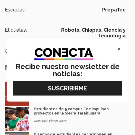
Escuelas:
PrepaTec
Etiquetas:
Robots,
Chiapas,
Ciencia y
Tecnología
×
Categoría:
Educación
Recibe nuestro newsletter de
Notas Relacionadas
noticias:
Entre miles: mexicana gana beca de maestría
Erasmus Mundus LIVE
Natalia Croda
Estudiantes de 5 campus Tec impulsan
proyectos en la Sierra Tarahumara
Juan José Flores Nava
Diseños de estudiantes Tec exponen en