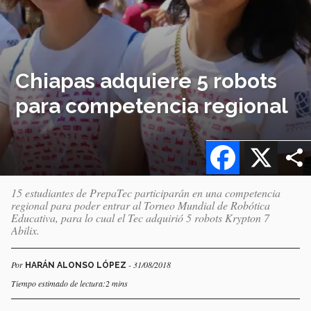
Chiapas adquiere 5 robots
para competencia regional
Facebook
X
15 estudiantes de PrepaTec participarán en una competencia
regional para poder entrar al Torneo Mundial de Robótica
Educativa, para lo cual el Tec adquirió 5 robots Krypton 7
Abilix.
Por
- 31/08/2018
HARÁN ALONSO LÓPEZ
Tiempo estimado de lectura:2 mins