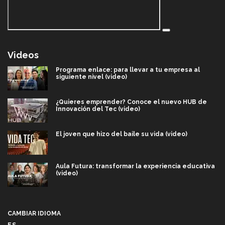
Videos
Programa enlace: para llevar a tu empresa al
siguiente nivel (video)
¿Quieres emprender? Conoce el nuevo HUB de
Innovación del Tec (video)
El joven que hizo del baile su vida (video)
Aula Futura: transformar la experiencia educativa
(video)
Más que un festival cultural: así es la magia de
VIBRART 2026 (video)
CAMBIAR IDIOMA