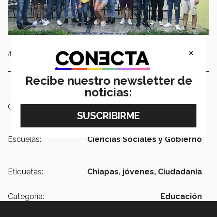
×
Algunos de los integrantes del Consejo Juvenil Ciudadano
Recibe nuestro newsletter de
noticias:
Campus:
Chiapas
Escuelas:
Ciencias Sociales y Gobierno
Etiquetas:
Chiapas,
jóvenes,
Ciudadanía
Categoría:
Educación