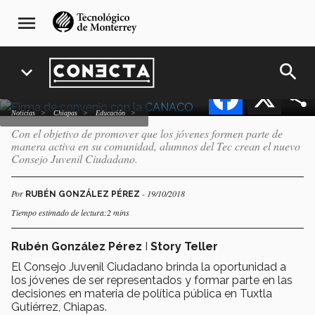
Pasar
navegación
Alumnos del Tec crean el
menu
al
principal
Consejo Juvenil Ciudadano
contenido
principal
search
expand_more
Facebook
X
Noticias
Chiapas
Educación
Con el objetivo de promover que los jóvenes formen parte de
manera activa en su comunidad, alumnos del Tec crean el nuevo
Consejo Juvenil Ciudadano.
Por
- 19/10/2018
RUBÉN GONZÁLEZ PÉREZ
Tiempo estimado de lectura:2 mins
Rubén González Pérez
I
Story Teller
El Consejo Juvenil Ciudadano brinda la oportunidad a
los jóvenes de ser representados y formar parte en las
decisiones en materia de política pública en Tuxtla
Gutiérrez, Chiapas.