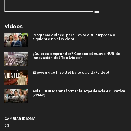
Videos
Programa enlace: para llevar a tu empresa al
siguiente nivel (video)
¿Quieres emprender? Conoce el nuevo HUB de
Innovación del Tec (video)
El joven que hizo del baile su vida (video)
Aula Futura: transformar la experiencia educativa
(video)
Más que un festival cultural: así es la magia de
VIBRART 2026 (video)
CAMBIAR IDIOMA
ES
Javier Guzmán: investigación con impacto social