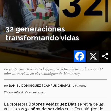
32 generaciones
transformando vidas
Facebook
X
La profesora Dolores Velazquez, se retira de las aulas a sus 32
años de servicio en el Tecnológico de Monterrey
Por
- 28/07/2021
DANIEL DOMÍNGUEZ | CAMPUS CHIAPAS
Tiempo estimado de lectura:4 mins
La profesora
Dolores Velázquez Díaz
se retira de las
aulas a sus
32 años de servicio
en el Tecnológico de