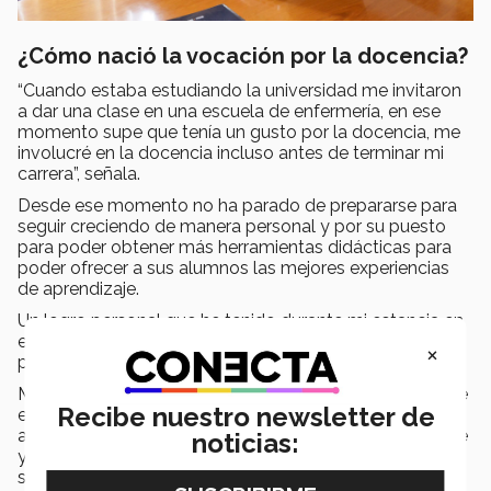
¿Cómo nació la vocación por la docencia?
“Cuando estaba estudiando la universidad me invitaron
a dar una clase en una escuela de enfermería, en ese
momento supe que tenía un gusto por la docencia, me
involucré en la docencia incluso antes de terminar mi
carrera”, señala.
Desde ese momento no ha parado de prepararse para
seguir creciendo de manera personal y por su puesto
para poder obtener más herramientas didácticas para
poder ofrecer a sus alumnos las mejores experiencias
de aprendizaje.
Un logro personal que he tenido durante mi estancia en
el Tec, es ver a mi hijo convertirse en exatec de
×
profesional y posteriormente de su maestría.
Me siento muy contenta con todas las experiencias que
Recibe nuestro newsletter de
el Tec me ha dado, yo tomo al Tec como una familia y
así es porque mi esposo es parte de la plantilla docente
noticias:
y mi hijo termino sus estudios en esta institución, me
siento muy agradecida por darme la oportunidad de