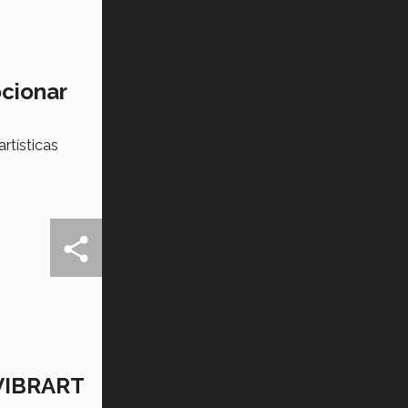
Tec? (video)
Vida Tec: Feminismo e Inteligencia
Artificial, Paola Ricaurte (video)
ocionar
rtísticas
 VIBRART