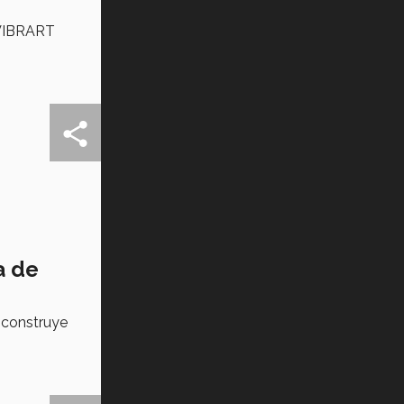
 VIBRART
a de
c construye