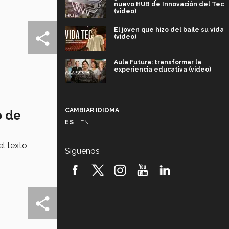
nuevo HUB de Innovación del Tec
(video)
El joven que hizo del baile su vida
(video)
Aula Futura: transformar la
experiencia educativa (video)
Más que un festival cultural: así es
la magia de VIBRART 2026 (video)
CAMBIAR IDIOMA
o de
ES
|
EN
Javier Guzmán: investigación con
impacto social (video)
l texto
Síguenos
¡México, en el top del mundial de
robótica FIRST 2026! (video)
Vida Tec: Pasión, disciplina y
básquetbol, con Gael Adame
(video)
¿Cómo es el Modelo Educativo