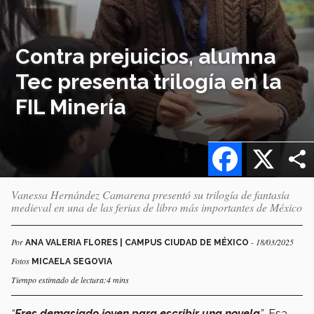
Contra prejuicios, alumna
Tec presenta trilogía en la
FIL Minería
Facebook
X
Vanessa Hernández Camarena presentó su trilogía de fantasía
medieval en una de las ferias de libro más importantes de México
Por
- 18/03/2025
ANA VALERIA FLORES | CAMPUS CIUDAD DE MÉXICO
Fotos
MICAELA SEGOVIA
Tiempo estimado de lectura:4 mins
“
Eres demasiado joven para escribir una novela
”
. Esa