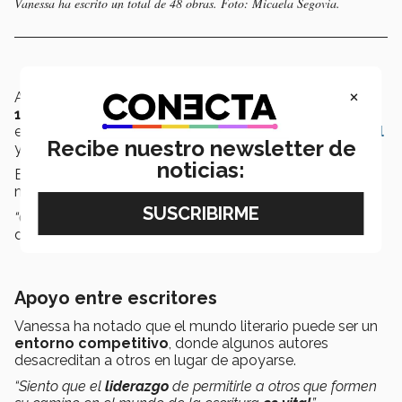
Vanessa ha escrito un total de 48 obras. Foto: Micaela Segovia.
×
Además, más allá de sus propios logros,
ha impartido
14 talleres
de escritura creativa en instituciones como
el
Tec de Monterrey
, el
Instituto Politécnico Nacional
Recibe nuestro newsletter de
y ONGs como
SELIDER
e
Inspire
.
noticias:
Buscando
compartir su experiencia
con otros y
motivando a jóvenes escritores a
no rendirse
.
“Ofrezco la ayuda que a mí me hubiera gustado recibir”
,
dice.
Apoyo entre escritores
Vanessa ha notado que el mundo literario puede ser un
entorno competitivo
, donde algunos autores
desacreditan a otros en lugar de apoyarse.
“Siento que el
liderazgo
de permitirle a otros que formen