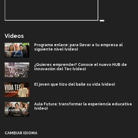
Videos
Programa enlace: para llevar a tu empresa al
siguiente nivel (video)
¿Quieres emprender? Conoce el nuevo HUB de
Innovación del Tec (video)
El joven que hizo del baile su vida (video)
Aula Futura: transformar la experiencia educativa
(video)
Más que un festival cultural: así es la magia de
VIBRART 2026 (video)
CAMBIAR IDIOMA