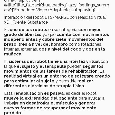
ormat":"@provider |
@title","title_fallback":true,"loading":"lazy"},"settings_summ
ary":["Embedded Video (Adaptable, autoplaying)."]}
Interacción del robot ETS-MARSE con realidad virtual
3D | Fuente: Substance
Es
uno de los robots
en su categoría
con mayor
grado de libertad
ya que
cuenta con movimientos
independientes y cubre siete movimientos del
brazo; tres a nivel del hombro
como rotaciones
internas, externas,
dos a nivel del codo
y
dos en la
muñeca.
El
sistema del robot tiene una interfaz virtual
con
la que
el sujeto y el terapeuta
pueden
seguir los
movimientos de las tareas de rehabilitación.
La
realidad virtual es un entorno de software
creado
para estimular al sujeto
y permitirle r
ealizar
diferentes ejercicios de terapia física.
Esta
rehabilitación es pasiva,
es decir, el robot
mueve la extremidad del paciente
para ayudar a
trabajar
en desatrofiar el músculo y generar
nuevas formas de recuperar el movimiento
perdido.