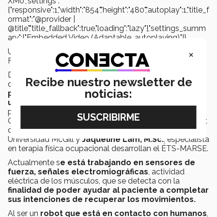
XM0","settings":
{"responsive":1,"width":"854","height":"480","autoplay":1,"title_f
ormat":"@provider |
@title","title_fallback":true,"loading":"lazy"},"settings_summ
ary":["Embedded Video (Adaptable, autoplaying)."]}
×
Uso del robot en tratamiento de rehabilitación pasiva. |
Fuente: Substance
Durante sus posgrados,
el Dr. Cristobal
formó parte
Recibe nuestro newsletter de
del
desarrollo, creación de algoritmos de control
noticias:
para pruebas de rehabilitación y verificación de
usabilidad del robot
, asimismo, gracias al líder del
proyecto el
Dr. Maarouf
Saad
de la Universidad de
Quebec en conjunto con el
Dr. Philippe S.
Archambault
de la Escuela de Terapia Física y Ocupacional en la
Universidad McGill y
Jaqueline Lam, M.Sc.
, especialista
en terapia física ocupacional desarrollan el ÉTS-MARSE.
Actualmente s
e está trabajando en sensores de
fuerza, señales electromiográficas
, actividad
eléctrica de los músculos, que se detecta con la
finalidad de poder ayudar al paciente a completar
sus intenciones de recuperar los movimientos.
Al ser un
robot que está en contacto con humanos
,