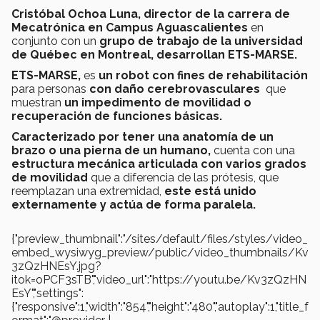
Cristóbal Ochoa Luna, director de la carrera de
Mecatrónica en Campus Aguascalientes
en
conjunto con un
grupo de trabajo de la universidad
de Québec en Montreal, desarrollan ETS-MARSE.
ETS-MARSE,
es
un robot con fines de rehabilitación
para personas
con daño cerebrovasculares
que
muestran
un impedimento de movilidad o
recuperación de funciones básicas.
Caracterizado por tener una anatomía de un
brazo o una pierna de un humano,
cuenta con una
estructura mecánica articulada con varios grados
de movilidad
que a diferencia de las prótesis, que
reemplazan una extremidad,
este está unido
externamente y actúa de forma paralela.
{"preview_thumbnail":"/sites/default/files/styles/video_
embed_wysiwyg_preview/public/video_thumbnails/Kv
3zQzHNEsY.jpg?
itok=oPCF3sTB","video_url":"https://youtu.be/Kv3zQzHN
EsY","settings":
{"responsive":1,"width":"854","height":"480","autoplay":1,"title_f