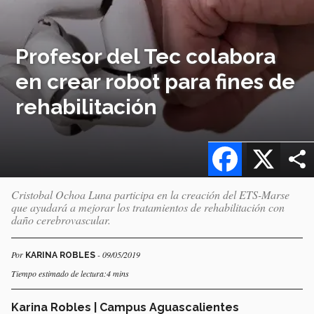
Profesor del Tec colabora
en crear robot para fines de
rehabilitación
Facebook
X
Cristobal Ochoa Luna participa en la creación del ETS-Marse
que ayudará a mejorar los tratamientos de rehabilitación con
daño cerebrovascular.
Por
- 09/05/2019
KARINA ROBLES
Tiempo estimado de lectura:4 mins
Karina Robles | Campus Aguascalientes