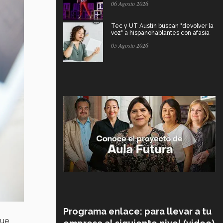
06 Agosto 2026
Tec y UT Austin buscan "devolver la
voz" a hispanohablantes con afasia
05 Agosto 2026
Programa enlace: para llevar a tu
que