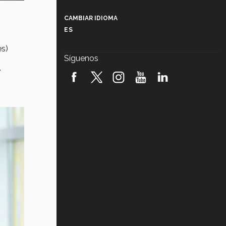
Más que un festival cultural: así es
la magia de VIBRART 2026 (video)
CAMBIAR IDIOMA
ES
Javier Guzmán: investigación con
impacto social (video)
es)
Síguenos
.
¡México, en el top del mundial de
robótica FIRST 2026! (video)
Vida Tec: Pasión, disciplina y
básquetbol, con Gael Adame
(video)
¿Cómo es el Modelo Educativo
Tec? (video)
Vida Tec: Feminismo e Inteligencia
Artificial, Paola Ricaurte (video)