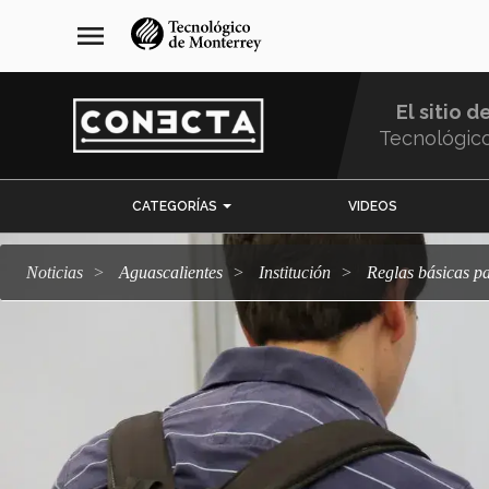
Pasar
navegación
menu
al
principal
contenido
principal
El sitio d
Tecnológic
Menu
CATEGORÍAS
VIDEOS
Comunidad
Noticias
Aguascalientes
Institución
Reglas básicas 