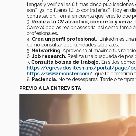
tengas y verifica las últimas cinco publicaciones
son?, ¿si no fueras tú, lo contratarías?. Hoy en 
contratación. Toma en cuenta que “eres lo que 
Realiza tu CV atractivo, concreto y veráz.
Carrera) podrás recibir asesoría, así como tambié
profesionales.
Crea un perfil profesional.
LinkedIn es una 
como consultar oportunidades laborales.
Networking
. Aprovecha al máximo tus relacion
Job research.
Realiza una búsqueda de posibl
Consulta bolsas de trabajo.
En sitios como:
https://egresados.itesm.mx/portal/page/po
https://www.monster.com/
que te permitirán t
Paciencia.
No te desesperes. Tarde o temprano
PREVIO A LA ENTREVISTA