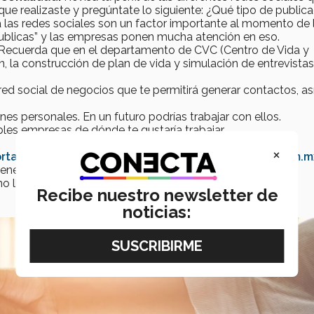
 que realizaste y pregúntate lo siguiente: ¿Qué tipo de public
día las redes sociales son un factor importante al momento de 
publicas” y las empresas ponen mucha atención en eso.
Recuerda que en el departamento de CVC (Centro de Vida y
n, la construcción de plan de vida y simulación de entrevistas
red social de negocios que te permitirá generar contactos, as
es personales. En un futuro podrías trabajar con ellos.
es empresas de dónde te gustaría trabajar.
×
rtal/DRE_2015/Servicios/bolsa
,
https://www.occ.com.m
ener una visión amplia de las oportunidades laborales.
 llegará, no dejes de buscar.
Recibe nuestro newsletter de
noticias: