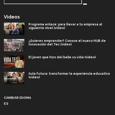
Videos
Programa enlace: para llevar a tu empresa al
siguiente nivel (video)
¿Quieres emprender? Conoce el nuevo HUB de
Innovación del Tec (video)
El joven que hizo del baile su vida (video)
Aula Futura: transformar la experiencia educativa
(video)
Más que un festival cultural: así es la magia de
VIBRART 2026 (video)
CAMBIAR IDIOMA
ES
Javier Guzmán: investigación con impacto social
(video)