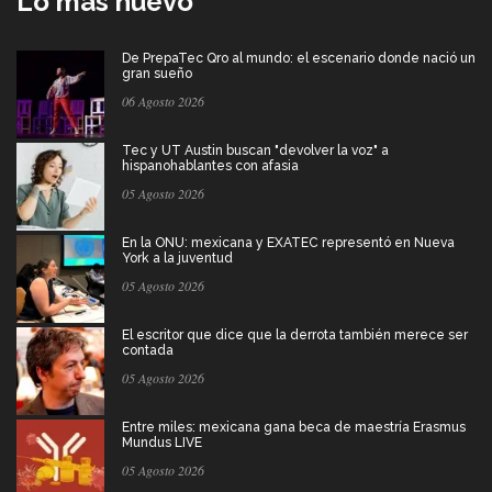
Lo más nuevo
De PrepaTec Qro al mundo: el escenario donde nació un
gran sueño
06 Agosto 2026
Tec y UT Austin buscan "devolver la voz" a
hispanohablantes con afasia
05 Agosto 2026
En la ONU: mexicana y EXATEC representó en Nueva
York a la juventud
05 Agosto 2026
El escritor que dice que la derrota también merece ser
contada
05 Agosto 2026
Entre miles: mexicana gana beca de maestría Erasmus
Mundus LIVE
05 Agosto 2026