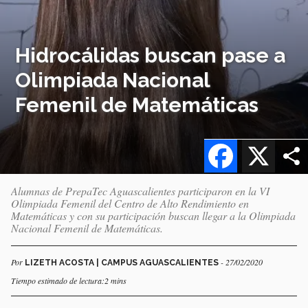
Hidrocálidas buscan pase a
Olimpiada Nacional
Femenil de Matemáticas
Facebook
X
Alumnas de PrepaTec Aguascalientes participaron en la VI
Olimpiada Femenil del Centro de Alto Rendimiento en
Matemáticas y con su participación buscan llegar a la Olimpiada
Nacional Femenil de Matemáticas.
Por
- 27/02/2020
LIZETH ACOSTA | CAMPUS AGUASCALIENTES
Tiempo estimado de lectura:2 mins