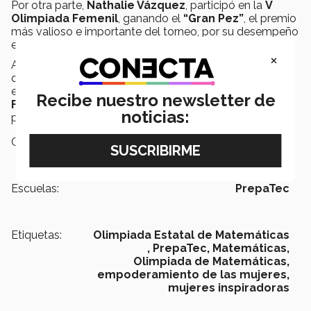
Por otra parte,
Nathalie Vázquez
, participó en la
V
Olimpiada Femenil
, ganando el
“Gran Pez”
, el premio
más valioso e importante del torneo, por su desempeño
en la
competencia
.
×
Asimismo, ellas continúan a la espera de los resultados
que serán entregados a finales de marzo, en donde se
espera que califiquen a la
Olimpiada Nacional
Recibe nuestro newsletter de
Femenil de Matemáticas
, mientras tanto, se siguen
noticias:
preparando para
representar a las mujeres
.
Campus:
Aguascalientes
Escuelas:
PrepaTec
Etiquetas:
Olimpiada Estatal de Matemáticas
,
PrepaTec,
Matemáticas,
Olimpiada de Matemáticas,
empoderamiento de las mujeres,
mujeres inspiradoras