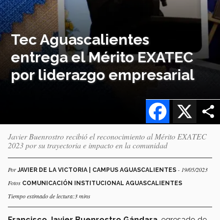
Tec Aguascalientes
entrega el Mérito EXATEC
por liderazgo empresarial
Facebook
X
Javier Buenrostro recibió el reconocimiento al Mérito EXATEC
2023 por su trayectoria e impacto en la comunidad
Por
- 19/05/2023
JAVIER DE LA VICTORIA | CAMPUS AGUASCALIENTES
Fotos
COMUNICACIÓN INSTITUCIONAL AGUASCALIENTES
Tiempo estimado de lectura:3 mins
Francisco Javier Buenrostro Gándara
, egresado de