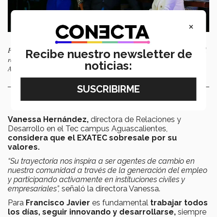
×
Francisco Javier Buenrostro acompañado de su familia en la entrega del
Recibe nuestro newsletter de
reconocimiento | Fotografía: Comunicación Institucional Campus
noticias:
Aguascalientes
Vanessa Hernández,
directora de Relaciones y
Desarrollo en el Tec campus Aguascalientes,
considera que el EXATEC sobresale por su
valores.
“Su trayectoria nos inspira a ser agentes de cambio en
nuestra comunidad a través de la generación del empleo
y participando activamente en instituciones civiles y
empresariales”,
señaló la directora Vanessa.
Para
Francisco Javier
es fundamental
trabajar todos
los días, seguir innovando y desarrollarse,
siempre