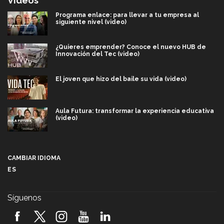
Videos
Programa enlace: para llevar a tu empresa al
siguiente nivel (video)
¿Quieres emprender? Conoce el nuevo HUB de
Innovación del Tec (video)
El joven que hizo del baile su vida (video)
Aula Futura: transformar la experiencia educativa
(video)
Más que un festival cultural: así es la magia de
VIBRART 2026 (video)
CAMBIAR IDIOMA
ES
Javier Guzmán: investigación con impacto social
(video)
Síguenos
¡México, en el top del mundial de robótica FIRST
2026! (video)