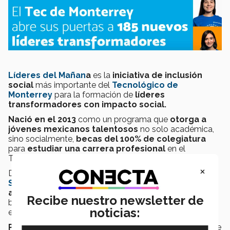
Líderes del Mañan
a
es la
iniciativa de inclusión
social
más importante del
Tecnológico de
Monterrey
para la formación de
líderes
transformadores con impacto social.
Nació en el 2013
como un programa que
otorga a
jóvenes mexicanos talentosos
no solo académica,
sino socialmente,
becas del 100% de colegiatura
para
estudiar una carrera profesional
en el
Tecnológico de Monterrey.
×
Dicho programa, es
financiado con el apoyo de
Sorteos Tec
y donantes que
cada año buscan
apoyar a un promedio de 250 estudiantes,
Recibe nuestro newsletter de
buscando la meta de becar permanentemente a mil
noticias:
estudiantes.
Para Dulce María García,
responsable del proyecto de