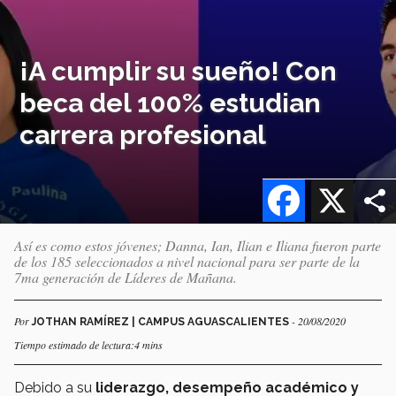
¡A cumplir su sueño! Con
beca del 100% estudian
carrera profesional
Facebook
X
Así es como estos jóvenes; Danna, Ian, Ilian e Iliana fueron parte
de los 185 seleccionados a nivel nacional para ser parte de la
7ma generación de Líderes de Mañana.
Por
- 20/08/2020
JOTHAN RAMÍREZ | CAMPUS AGUASCALIENTES
Tiempo estimado de lectura:4 mins
Debido a su
liderazgo, desempeño académico y