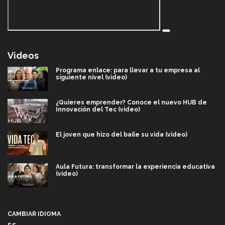
Videos
Programa enlace: para llevar a tu empresa al
siguiente nivel (video)
¿Quieres emprender? Conoce el nuevo HUB de
Innovación del Tec (video)
El joven que hizo del baile su vida (video)
Aula Futura: transformar la experiencia educativa
(video)
Más que un festival cultural: así es la magia de
VIBRART 2026 (video)
CAMBIAR IDIOMA