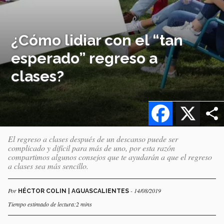
¿Cómo lidiar con el “tan
esperado” regreso a
clases?
Facebook
X
El regreso a clases después de un descanso puede ser
complicado y difícil para más de uno, por esta razón
compartimos algunos consejos que te ayudarán a que el regreso
a clases sea más sencillo.
Por
- 14/08/2019
HÉCTOR COLIN | AGUASCALIENTES
Tiempo estimado de lectura:2 mins