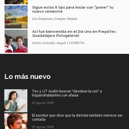
Sigue estos 6 tips para iniciar con "power" tu
nuevo semestre
Liu Organista | Campus Sinaloa
Así fue bienvenida en el Día Uno en PrepaTec
Guadalajara (fotogalería)
Carlos González Angulo | CONECTA
Lo más nuevo
Tec y UT Austin buscan "devolver la voz" a
hispanohablantes con afasia
05 Agosto 2026
El escritor que dice que la derrota también merece ser
contada
05 Agosto 2026