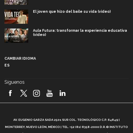
El joven que hizo del baile su vida (video)
Aula Futura: transformar la experiencia educativa
(video)
Más que un festival cultural: así es la magia de
VIBRART 2026 (video)
CAMBIAR IDIOMA
ES
Javier Guzmán: investigación con impacto social
(video)
Síguenos
¡México, en el top del mundial de robótica FIRST
2026! (video)
Vida Tec: Pasión, disciplina y básquetbol, con Gael
Adame (video)
A
AV. EUGENIO GARZA SADA 2501 SUR COL. TECNOLÓGICO C.P. 64849 |
L
¿Cómo es el Modelo Educativo Tec? (video)
MONTERREY, NUEVO LEÓN, MÉXICO | TEL. +52 (81) 8358-2000 D.R.© INSTITUTO