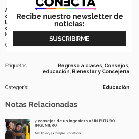
Liderazgo y vivencia.
Armando Montealegre invita a los estudiantes a
Recibe nuestro newsletter de
convertir sus sueños en metas y sus metas en
noticias:
logros
, a trabajar en su día a día,
teniendo la certeza
que la familia Tec estará ahí para impulsarlos.
"Por
los sueños se suspira, por las metas se trabaja".
Campus:
Aguascalientes
Etiquetas:
Regreso a clases,
Consejos,
educación,
Bienestar y Consejería
Categoría:
Educación
Notas Relacionadas
7 consejos de un ingeniero a UN FUTURO
INGENIERO
Ian Valdez | Campus Zacatecas