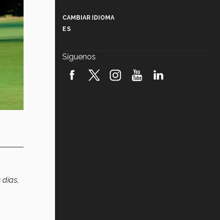
Más que un festival cultural: así es
la magia de VIBRART 2026 (video)
CAMBIAR IDIOMA
ES
Javier Guzmán: investigación con
impacto social (video)
Síguenos
¡México, en el top del mundial de
robótica FIRST 2026! (video)
Vida Tec: Pasión, disciplina y
básquetbol, con Gael Adame
(video)
¿Cómo es el Modelo Educativo
Tec? (video)
Vida Tec: Feminismo e Inteligencia
Artificial, Paola Ricaurte (video)
 días,