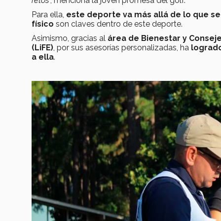
retos
”, menciona la joven promesa del golf.
Para ella,
este deporte va más allá de lo que se
físico
son claves dentro de este deporte.
Asimismo, gracias al
área de Bienestar y Conseje
(LiFE)
, por sus asesorías personalizadas, ha
lograd
a ella
.