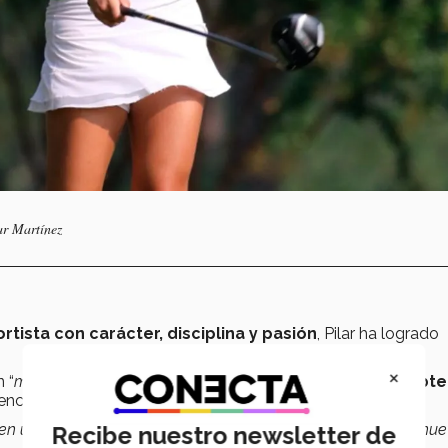
ar Martínez
tista con carácter, disciplina
y pasión
, Pilar ha logrado
×
 “
muchas ganas de seguir adelante
” para
prepararse, obt
encias.
en una pasión que me ha forjado como persona de cara a nue
Recibe nuestro newsletter de