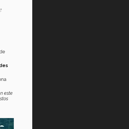
e
 de
ades
ona
en este
stos