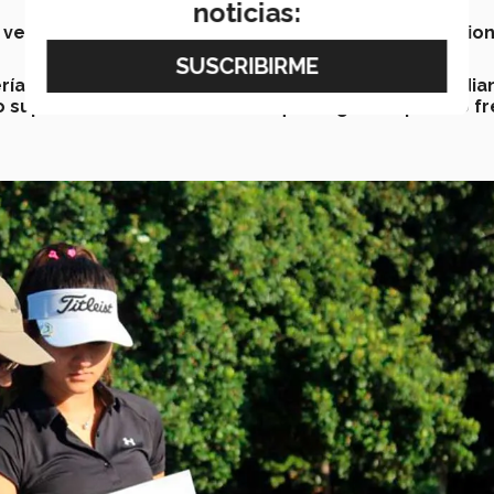
noticias:
 ve en pantalla
, pues menciona que el
desgaste emocion
ría
del departamento de
Liderazgo y Formación Estudian
o superar
cada uno de los
retos que el golf ha puesto f