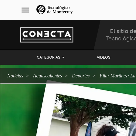
Pasar
navegación
menu
al
principal
contenido
principal
El sitio d
Tecnológic
Menu
CATEGORÍAS
VIDEOS
Comunidad
Noticias
Aguascalientes
deportes
Pilar Martínez: L