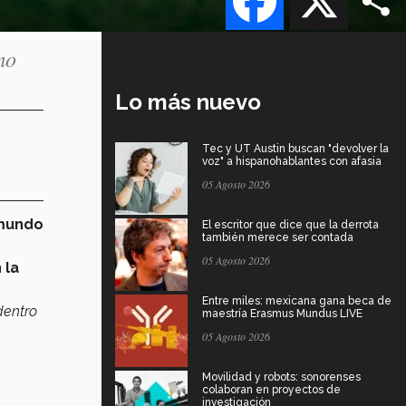
mo
Lo más nuevo
Tec y UT Austin buscan "devolver la
voz" a hispanohablantes con afasia
05 Agosto 2026
 mundo
El escritor que dice que la derrota
también merece ser contada
05 Agosto 2026
 la
Entre miles: mexicana gana beca de
dentro
maestría Erasmus Mundus LIVE
05 Agosto 2026
Movilidad y robots: sonorenses
colaboran en proyectos de
investigación