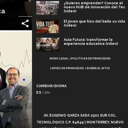
¿Quieres emprender? Conoce el
nuevo HUB de Innovación del Tec
ca
(video)
El joven que hizo del baile su vida
(video)
Aula Futura: transformar la
experiencia educativa (video)
Aviso
Más que un festival cultural: así es
AVISO LEGAL
POLÍTICAS DE PRIVACIDAD
la magia de VIBRART 2026 (video)
Legal
AVISO DE PRIVACIDAD
SOBRE EL SITIO
Javier Guzmán: investigación con
impacto social (video)
CAMBIAR IDIOMA
ES
|
EN
¡México, en el top del mundial de
robótica FIRST 2026! (video)
Vida Tec: Pasión, disciplina y
AV. EUGENIO GARZA SADA 2501 SUR COL.
básquetbol, con Gael Adame
(video)
TECNOLÓGICO C.P. 64849 | MONTERREY, NUEVO