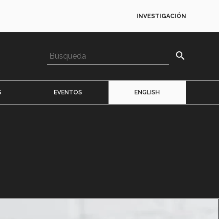
INVESTIGACIÓN
search
S
EVENTOS
ENGLISH