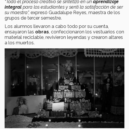
“Todo el proceso creativo se sintetizó en un
aprendizaje
integral
para los estudiantes y sentí la satisfacción de ser
su maestra”,
expresó Guadalupe Reyes, maestra de los
grupos de tercer semestre.
Los alumnos llevaron a cabo todo por su cuenta,
ensayaron las
obras
, confeccionaron los vestuarios con
material reciclable, revivieron leyendas y crearon altares
a los muertos.