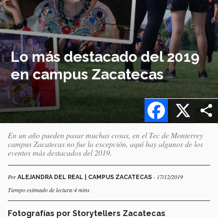
Lo más destacado del 2019
en campus Zacatecas
Facebook
X
En un año pueden pasar muchas cosas, en el Tec de Monterrey
campus Zacatecas no fue la excepción, aquí hay algunos de los
eventos más destacados del 2019.
Por
- 17/12/2019
ALEJANDRA DEL REAL | CAMPUS ZACATECAS
Tiempo estimado de lectura:4 mins
Fotografías por Storytellers Zacatecas