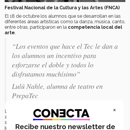
Festival Nacional de la Cultura y las Artes (FNCA)
El 18 de octubre los alumnos que se desarrollan en las
diferentes áreas artísticas como la danza, música, canto,
entre otras, participaron en la
competencia local del
arte
.
“Los eventos que hace el Tec le dan a
los alumnos un incentivo para
esforzarse el doble y todos lo
disfrutamos muchísimo”
Lulú Nahle, alumna de teatro en
PrepaTec
×
Los
finalistas
pasaron a la
fase regional
que se llevó
a cabo el 7 de noviembre donde subieron un video de
sus obras, bailes y canciones para ser evaluados por un
Recibe nuestro newsletter de
jurado distinto.