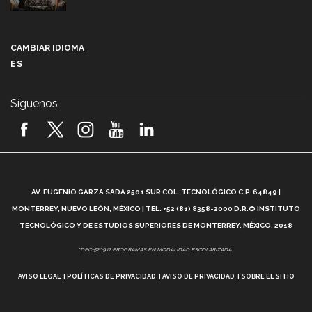
Más que un festival cultural: así es la magia de
VIBRART 2026 (video)
CAMBIAR IDIOMA
ES
Javier Guzmán: investigación con impacto social
(video)
Síguenos
¡México, en el top del mundial de robótica FIRST
2026! (video)
Vida Tec: Pasión, disciplina y básquetbol, con Gael
Adame (video)
A
AV. EUGENIO GARZA SADA 2501 SUR COL. TECNOLÓGICO C.P. 64849 |
L
¿Cómo es el Modelo Educativo Tec? (video)
MONTERREY, NUEVO LEÓN, MÉXICO | TEL. +52 (81) 8358-2000 D.R.© INSTITUTO
TECNOLÓGICO Y DE ESTUDIOS SUPERIORES DE MONTERREY, MÉXICO. 2018
Vida Tec: Feminismo e Inteligencia Artificial, Paola
*DEC-520912 PROGRAMAS EN MODALIDAD ESCOLARIZADA.
Ricaurte (video)
AVISO LEGAL
POLÍTICAS DE PRIVACIDAD
AVISO DE PRIVACIDAD
SOBRE EL SITIO