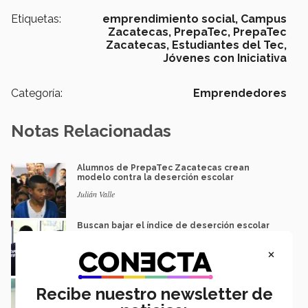
Etiquetas:
emprendimiento social,
Campus
Zacatecas,
PrepaTec,
PrepaTec
Zacatecas,
Estudiantes del Tec,
Jóvenes con Iniciativa
Categoría:
Emprendedores
Notas Relacionadas
Alumnos de PrepaTec Zacatecas crean
modelo contra la deserción escolar
Julián Valle
Buscan bajar el índice de deserción escolar
en Zacatecas con congreso
×
Belén Rivera
Crea estudiante app para rastrear el
Recibe nuestro newsletter de
transporte público en tiempo real