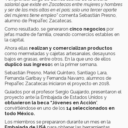
salarial que existe en Zacatecas entre mujeres y hombres
y ser de las más altas en el país; solo una tercer aparte
del mujeres tiene empleo”
comenta Sebastián Presno,
alumno de PrepaTec Zacatecas.
Como resultado, se generaron
cinco negocios
por
jefas madre de familia, creando comercios estables en
la capital.
Ahora ellas
realizan y comercializan productos
como mermeladas y cajetas artesanales, desayunos
bajos en grasas, entre otros. En la que uno de ellos
duplicó sus ingreso
s en la primer semana.
Sebastián Presno, Mariel Quintero, Santiago Lara,
Fernanda Garibay y Fernanda Navarro, alumnos de
PrepaTec Zacatecas iniciaron el proyecto en 2018.
Guiados por el profesor Sergio Guajardo, presentaron el
proyecto ante la Embajada de Estados Unidos y
obtuvieron la beca “Jóvenes en Acción
”,
convirtiéndose en uno de los
14 seleccionados en
todo México.
Los miembros se prepararon durante un mes en la
Embajada de USA
para obtener las herramientas,