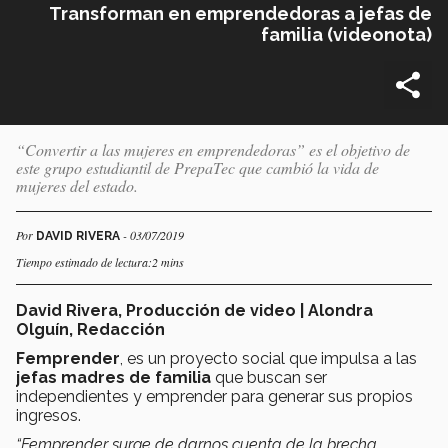
Transforman en emprendedoras a jefas de
familia (videonota)
“Convertir a las mujeres en emprendedoras” es el objetivo de
este grupo estudiantil de PrepaTec que cambió la vida de
mujeres del estado.
Por
- 03/07/2019
DAVID RIVERA
Tiempo estimado de lectura:2 mins
David Rivera, Producción de video | Alondra
Olguín, Redacción
Femprender
, es un proyecto social que impulsa a las
jefas madres de familia
que buscan ser
independientes y emprender para generar sus propios
ingresos.
“Femprender surge de darnos cuenta de la brecha