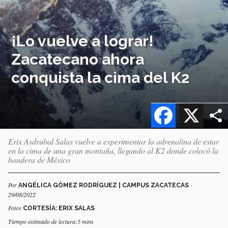
¡Lo vuelve a lograr!
Zacatecano ahora
conquista la cima del K2
Facebook
X
Erix Asdrubal Salas vuelve a experimentar la adrenalina de estar
en la cima de una gran montaña, llegando al K2 donde colocó la
bandera de México
Por
-
ANGÉLICA GÓMEZ RODRÍGUEZ | CAMPUS ZACATECAS
29/08/2022
Fotos
CORTESÍA: ERIX SALAS
Tiempo estimado de lectura:5 mins