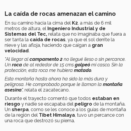
La caída de rocas amenazan el camino
En su camino hacia la cima del
K2
, a más de 6 mil
metros de altura, el
Ingeniero Industrial y de
Sistemas del Tec,
relata
que no imaginaba que fuera a
ser tanta la
caída de rocas
, ya que el sol derrite la
nieve y las afloja, haciendo que caigan a
gran
velocidad
.
"Al llegar al
campamento 2
no llegué ileso o sin percance.
Un
roca
de al rededor de 15 cms
golpeó
mi casco. Sin la
protección, esta roca me hubiera
matado
.
Esta montaña hasta ahora ha sido la más dura y
peligrosa. He comprobado porque le llaman la
montaña
asesina
",
relata el zacatecano.
Durante el trayecto comentó que todos
estaban en
riesgo
y nadie se escapaba del
peligro
de la montaña.
Un
sherpa
, como se les conoce a los guías de montaña
de la región del
Tibet Himalaya
, tuvo un percance con
una roca que destrozó su pierna.