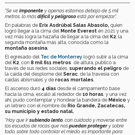
"Se ve
imponente
y apenas estamos debajo de 5 mil
metros, lo más
difícil y peligroso
está por empezar".
En palabras de
Erix Asdrúbal Salas Abasolo,
quien
logró llegar a la cima del
Monte Everest
en 2021 y una
vez más logra la hazaña de llegar a la cima del
K2
, la
segunda montaña más alta, conocida como la
montaña asesina
.
El egresado del
Tec de Monterrey
logró subir a la cima
del
K2
, con
8 mil 611 metros
de altura, publicó a
través de sus redes sociales,
superando el peligro
de
la caída del desplome del
Serac
, de la travesía con
caídas abismales y de
rocas mortales
.
El ascenso duró
4 días
desde el campamento base
hacia la cima, escaló al rededor de
10 horas
, y una vez
ahí, pudo contemplar y hondear la bandera de
México
y
un letrero con el nombre de
Río Grande, Zacatecas,
su municipio y estado natal.
“Hay que ir
subiendo lento
, con cuidado y moverse entre
los escudos de rocas que nos
puedan proteger
y sobre
todo, sobre todo controlar el miedo, es importante para