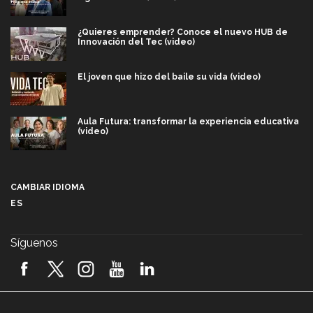
¿Quieres emprender? Conoce el nuevo HUB de
Innovación del Tec (video)
El joven que hizo del baile su vida (video)
Aula Futura: transformar la experiencia educativa
(video)
Más que un festival cultural: así es la magia de
VIBRART 2026 (video)
CAMBIAR IDIOMA
ES
Javier Guzmán: investigación con impacto social
(video)
Síguenos
¡México, en el top del mundial de robótica FIRST
2026! (video)
Vida Tec: Pasión, disciplina y básquetbol, con Gael
Adame (video)