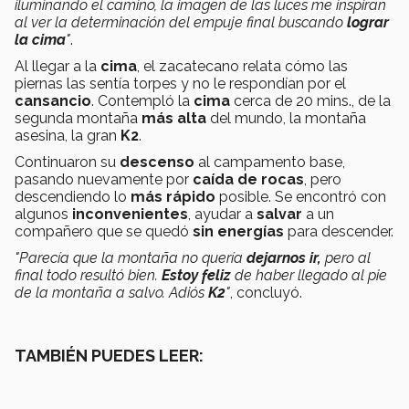
iluminando el camino, la imagen de las luces me inspiran
al ver la determinación del empuje final buscando
lograr
la cima
"
.
Al llegar a la
cima
, el zacatecano relata cómo las
piernas las sentía torpes y no le respondían por el
cansancio
. Contempló la
cima
cerca de 20 mins., de la
segunda montaña
más alta
del mundo, la montaña
asesina, la gran
K2
.
Continuaron su
descenso
al campamento base,
pasando nuevamente por
caída de rocas
, pero
descendiendo lo
más rápido
posible. Se encontró con
algunos
inconvenientes
, ayudar a
salvar
a un
compañero que se quedó
sin energías
para descender.
"Parecía que la montaña no quería
dejarnos ir,
pero al
final todo resultó bien.
Estoy feliz
de haber llegado al pie
de la montaña a salvo. Adiós
K2
"
, concluyó.
TAMBIÉN PUEDES LEER: