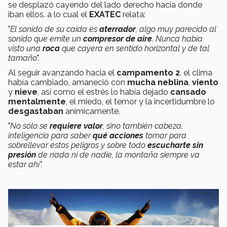
se desplazó cayendo del lado derecho hacia donde
iban ellos. a lo cual el
EXATEC
relata:
"
El sonido de su caída es
aterrador
, algo muy parecido al
sonido que emite un
compresor de aire
. Nunca había
visto una
roca
que cayera en sentido horizontal y de tal
tamaño
".
Al seguir avanzando hacia el
campamento 2
, el clima
había cambiado, amaneció con
mucha neblina
,
viento
y
nieve
, así como el estrés lo había dejado
cansado
mentalmente
, el miedo, el temor y la incertidumbre lo
desgastaban
anímicamente.
"
No sólo se
requiere valor
, sino también cabeza,
inteligencia para saber
qué acciones
tomar para
sobrellevar estos peligros y sobre todo
escucharte sin
presión
de nada ni de nadie, la montaña siempre va
estar ahí".