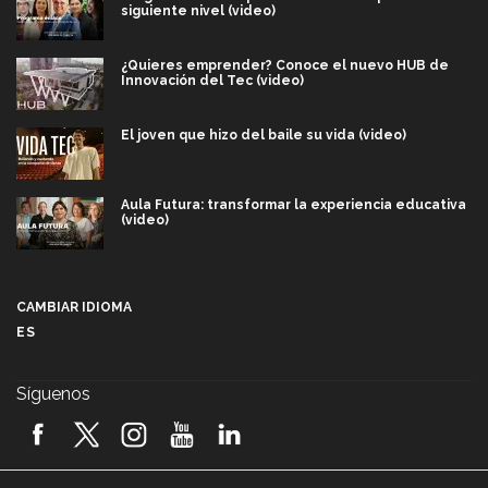
siguiente nivel (video)
¿Quieres emprender? Conoce el nuevo HUB de
Innovación del Tec (video)
El joven que hizo del baile su vida (video)
Aula Futura: transformar la experiencia educativa
(video)
Más que un festival cultural: así es la magia de
VIBRART 2026 (video)
CAMBIAR IDIOMA
ES
Javier Guzmán: investigación con impacto social
(video)
Síguenos
¡México, en el top del mundial de robótica FIRST
2026! (video)
Vida Tec: Pasión, disciplina y básquetbol, con Gael