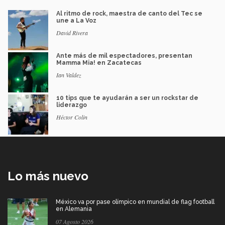
Al ritmo de rock, maestra de canto del Tec se
une a La Voz
David Rivera
Ante más de mil espectadores, presentan
Mamma Mia! en Zacatecas
Ian Valdez
10 tips que te ayudarán a ser un rockstar de
liderazgo
Héctor Colin
Lo más nuevo
México va por pase olímpico en mundial de flag football
en Alemania
07 Agosto 2026