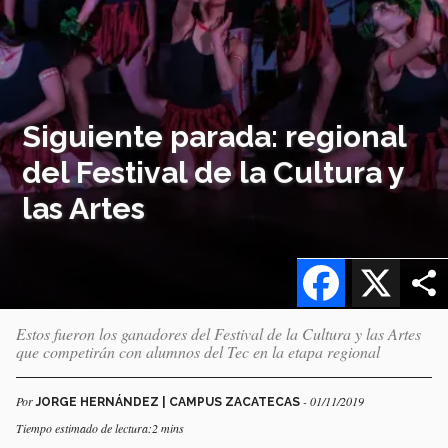
Siguiente parada: regional
del Festival de la Cultura y
las Artes
Facebook
X
Estos fueron los ganadores del Festival de la Cultura y las Artes
que competirán con alumnos del Tec en la etapa regional
Por
- 01/11/2019
JORGE HERNÁNDEZ | CAMPUS ZACATECAS
Tiempo estimado de lectura:2 mins