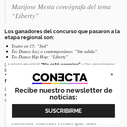
Marijose Mesta coreógrafa del tema
“Liberty”
Los ganadores del concurso que pasaron a la
etapa regional son:
Teatro en 15: ”Sed“
Tec Dance Jazz o contemporáneo: ”Sin salida“
Tec Dance Hip Hop: “Liberty”
La pieza musical
“No está conmigo”
y las creaciones
literarias:
“Miércoles de trauma”, “La esposa falsa”
y
×
“Poesía de medianoche”
obtuvieron pase directo a la
fase regional
.
Recibe nuestro newsletter de
La
fase regional
será el
7 de noviembre
donde los
equipos tendrán que
subir un video
de sus obras para
noticias:
que un
jurado elija a los ganadores
.
“Ahora toca ensayar de nuevo y
cambiar muchas cosas que aún