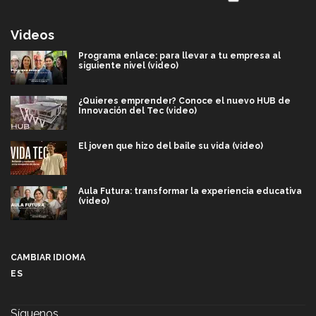
Videos
Programa enlace: para llevar a tu empresa al
siguiente nivel (video)
¿Quieres emprender? Conoce el nuevo HUB de
Innovación del Tec (video)
El joven que hizo del baile su vida (video)
Aula Futura: transformar la experiencia educativa
(video)
Más que un festival cultural: así es la magia de
VIBRART 2026 (video)
CAMBIAR IDIOMA
ES
Javier Guzmán: investigación con impacto social
(video)
Síguenos