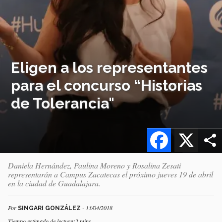
Eligen a los representantes
para el concurso “Historias
de Tolerancia"
Facebook
X
Daniela Hernández, Paulina Moreno y Rosalina Zesati
representarán a Campus Zacatecas el próximo jueves 19 de abril
en la ciudad de Guadalajara.
Por
- 13/04/2018
SINGARI GONZÁLEZ
Tiempo estimado de lectura:2 mins