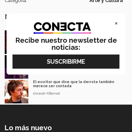
Categoría:
Arte y Cultura
Notas Relacionadas
×
Música y teatro: EXATEC en el elenco de El
Fantasma de la Ópera México
Recibe nuestro newsletter de
Mariajulia Valenzuela Preciado
noticias:
Del escenario de PrepaTec Qro al teatro
musical en Estados Unidos
Rafael Luna
El escritor que dice que la derrota también
merece ser contada
Gerardo Villarreal
Lo más nuevo