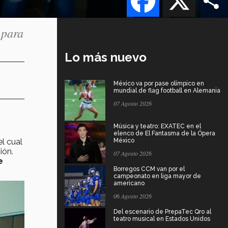
 para
Lo más nuevo
México va por pase olímpico en
mundial de flag football en Alemania
07 Agosto 2026
Música y teatro: EXATEC en el
elenco de El Fantasma de la Ópera
 el cual
México
ión.
07 Agosto 2026
e
Borregos CCM van por el
campeonato en liga mayor de
americano
06 Agosto 2026
Del escenario de PrepaTec Qro al
teatro musical en Estados Unidos