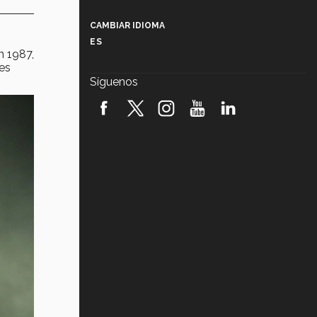
Más que un festival cultural: así es
la magia de VIBRART 2026 (video)
CAMBIAR IDIOMA
ES
Javier Guzmán: investigación con
n 1987,
impacto social (video)
ues
Síguenos
¡México, en el top del mundial de
robótica FIRST 2026! (video)
Vida Tec: Pasión, disciplina y
básquetbol, con Gael Adame
(video)
¿Cómo es el Modelo Educativo
Tec? (video)
Vida Tec: Feminismo e Inteligencia
Artificial, Paola Ricaurte (video)