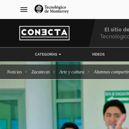
Pasar
navegación
menu
al
principal
contenido
principal
El sitio d
Tecnológic
Menu
CATEGORÍAS
VIDEOS
Comunidad
Noticias
Zacatecas
arte y cultura
Alumnos comparti