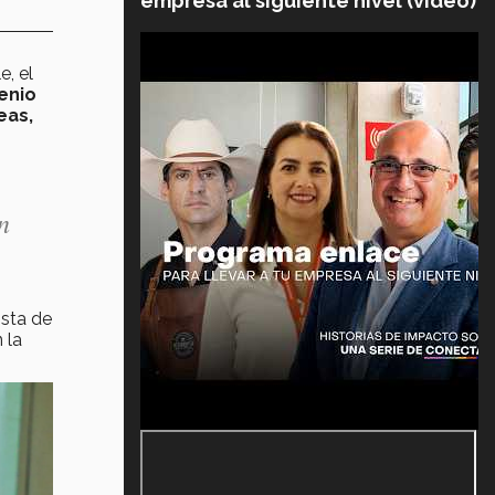
empresa al siguiente nivel (video)
e, el
enio
eas,
n
ista de
 la