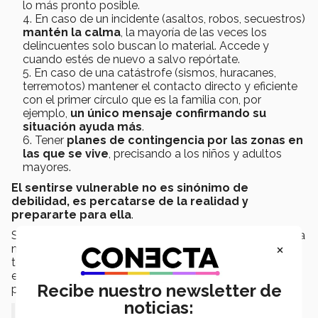
lo más pronto posible.
En caso de un incidente (asaltos, robos, secuestros)
mantén la calma
, la mayoría de las veces los
delincuentes solo buscan lo material. Accede y
cuando estés de nuevo a salvo repórtate.
En caso de una catástrofe (sismos, huracanes,
terremotos) mantener el contacto directo y eficiente
con el primer círculo que es la familia con, por
ejemplo,
un único mensaje confirmando su
situación ayuda más
.
Tener
planes de contingencia por las zonas en
las que se vive
, precisando a los niños y adultos
mayores.
El sentirse vulnerable no es sinónimo de
debilidad, es percatarse de la realidad y
prepararte para ella
.
Sigue estos pasos, pero lo más importante: “el tener una
×
mayor visión de lo que sucede en el país te ayudará a
tomar las decisiones correctas para tu futuro y en
especial, a estar preparado ante cualquier situación”
Recibe nuestro newsletter de
puntualizó.
noticias: