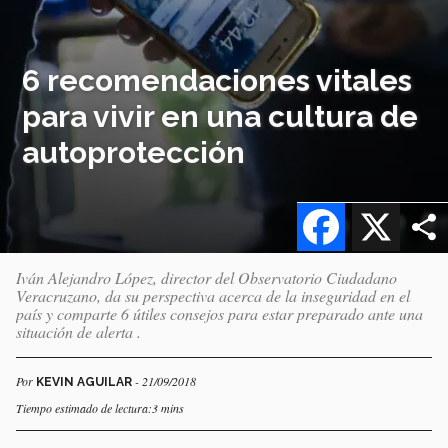
6 recomendaciones vitales
para vivir en una cultura de
autoprotección
Facebook
X
Iván Alejandro López, director del Observatorio Ciudadano
Veracruzano, da su perspectiva acerca de la inseguridad en el
país y comparte 6 útiles consejos para estar preparado ante una
situación de alerta .
Por
- 21/09/2018
KEVIN AGUILAR
Tiempo estimado de lectura:3 mins