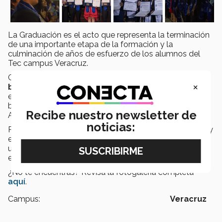
La Graduación es el acto que representa la terminación
de una importante etapa de la formación y la
culminación de años de esfuerzo de los alumnos del
Tec campus Veracruz.
Generación mayo 2019 formada por un total de
67
×
bachilleres
,
9 profesionistas
y
8 maestros
. Con
esta nueva generación asciende a: 2,299 diplomas de
bachiller, 1,244 Títulos profesionales y 1,702 Grados
Recibe nuestro newsletter de
Académicos, otorgados por el campus Veracruz.
noticias:
Por primera vez en México, el Tecnológico de Monterrey
emitirá títulos profesionales en
blockchain
para toda
una generación de más de 4 mil alumnos,
nueve
de
ellos son egresados de
campus Veracruz
.
¿No te encuentras? Revisa la fotogalería completa
aquí
.
Campus:
Veracruz