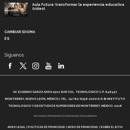
Aula Futura: transformar la experiencia educativa
(video)
Más que un festival cultural: así es la magia de
VIBRART 2026 (video)
CAMBIAR IDIOMA
ES
Javier Guzmán: investigación con impacto social
(video)
Síguenos
¡México, en el top del mundial de robótica FIRST
2026! (video)
Vida Tec: Pasión, disciplina y básquetbol, con Gael
Adame (video)
A
AV. EUGENIO GARZA SADA 2501 SUR COL. TECNOLÓGICO C.P. 64849 |
L
¿Cómo es el Modelo Educativo Tec? (video)
MONTERREY, NUEVO LEÓN, MÉXICO | TEL. +52 (81) 8358-2000 D.R.© INSTITUTO
TECNOLÓGICO Y DE ESTUDIOS SUPERIORES DE MONTERREY, MÉXICO. 2018
Vida Tec: Feminismo e Inteligencia Artificial, Paola
*DEC-520912 PROGRAMAS EN MODALIDAD ESCOLARIZADA.
Ricaurte (video)
AVISO LEGAL
POLÍTICAS DE PRIVACIDAD
AVISO DE PRIVACIDAD
SOBRE EL SITIO