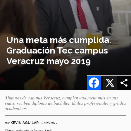
Una meta más cumplida.
Graduación Tec campus
Veracruz mayo 2019
Facebook
X
Alumnos de campus Veracruz, cumplen una meta más en sus
vidas, reciben diploma de bachiller, títulos profesionales y grados
académicos.
Por
- 02/06/2019
KEVIN AGUILAR
Tiempo estimado de lectura:1 min