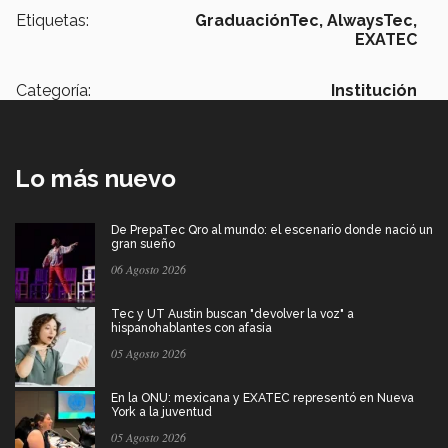
Etiquetas:
GraduaciónTec,
AlwaysTec,
EXATEC
Categoría:
Institución
Lo más nuevo
De PrepaTec Qro al mundo: el escenario donde nació un
gran sueño
06 Agosto 2026
Tec y UT Austin buscan "devolver la voz" a
hispanohablantes con afasia
05 Agosto 2026
En la ONU: mexicana y EXATEC representó en Nueva
York a la juventud
05 Agosto 2026