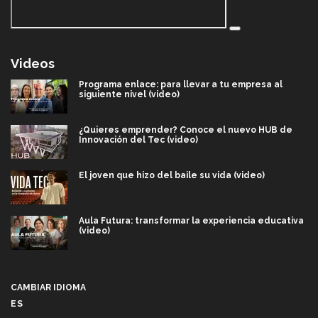
Videos
Programa enlace: para llevar a tu empresa al
siguiente nivel (video)
¿Quieres emprender? Conoce el nuevo HUB de
Innovación del Tec (video)
El joven que hizo del baile su vida (video)
Aula Futura: transformar la experiencia educativa
(video)
Más que un festival cultural: así es la magia de
VIBRART 2026 (video)
CAMBIAR IDIOMA
ES
Javier Guzmán: investigación con impacto social