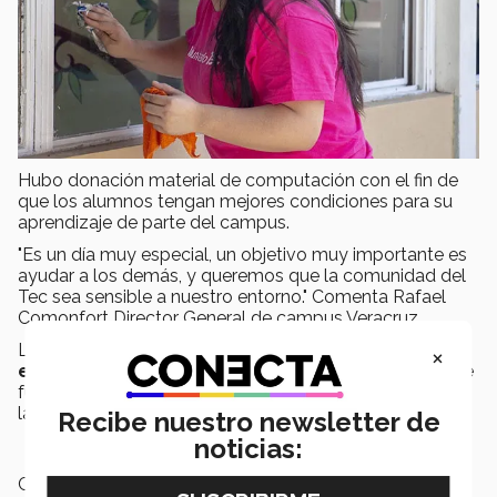
Hubo donación material de computación con el fin de
que los alumnos tengan mejores condiciones para su
aprendizaje de parte del campus.
"Es un día muy especial, un objetivo muy importante es
ayudar a los demás, y queremos que la comunidad del
Tec sea sensible a nuestro entorno." Comenta Rafael
Comonfort Director General de campus Veracruz.
La comunidad estudiantil mostró su lado más
×
empático
y
solidario
con estas grandes acciones que
fueron muy apreciadas por estudiantes y directivos de
la escuela primaria.
Recibe nuestro newsletter de
noticias:
Campus:
Veracruz