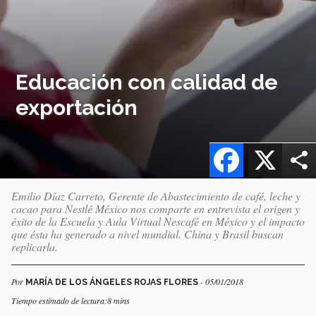
Educación con calidad de
exportación
Facebook
X
Emilio Díaz Carreto, Gerente de Abastecimiento de café, leche y
cacao para Nestlé México nos comparte en entrevista el origen y
éxito de la Escuela y Aula Virtual Nescafé en México y el impacto
que ésta ha generado a nivel mundial. China y Brasil buscan
replicarla.
Por
- 05/01/2018
MARÍA DE LOS ÁNGELES ROJAS FLORES
Tiempo estimado de lectura:8 mins