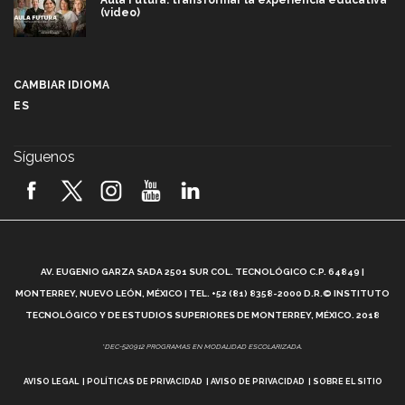
Aula Futura: transformar la experiencia educativa
(video)
Más que un festival cultural: así es la magia de
VIBRART 2026 (video)
CAMBIAR IDIOMA
ES
Javier Guzmán: investigación con impacto social
(video)
Síguenos
¡México, en el top del mundial de robótica FIRST
2026! (video)
Vida Tec: Pasión, disciplina y básquetbol, con Gael
Adame (video)
A
AV. EUGENIO GARZA SADA 2501 SUR COL. TECNOLÓGICO C.P. 64849 |
L
¿Cómo es el Modelo Educativo Tec? (video)
MONTERREY, NUEVO LEÓN, MÉXICO | TEL. +52 (81) 8358-2000 D.R.© INSTITUTO
TECNOLÓGICO Y DE ESTUDIOS SUPERIORES DE MONTERREY, MÉXICO. 2018
Vida Tec: Feminismo e Inteligencia Artificial, Paola
*DEC-520912 PROGRAMAS EN MODALIDAD ESCOLARIZADA.
Ricaurte (video)
AVISO LEGAL
POLÍTICAS DE PRIVACIDAD
AVISO DE PRIVACIDAD
SOBRE EL SITIO