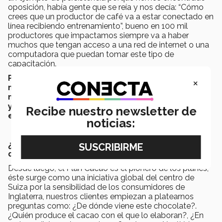
oposición, había gente que se reía y nos decía: “Cómo
crees que un productor de café va a estar conectado en
línea recibiendo entrenamiento”, bueno en 100 mil
productores que impactamos siempre va a haber
muchos que tengan acceso a una red de internet o una
computadora que puedan tomar este tipo de
capacitación.
Para nosotros es un triunfo es un orgullo pero
×
más que nada es una contribución a lo que
nosotros pensamos, es el futuro de la educación
y no solo universitaria si no de cualquier tipo de
Recibe nuestro newsletter de
educación
.
noticias:
¿Además del Plan Nescafé existe otro plan en el
que se capacite a los productores?
Desde luego, el Plan Cacao es el pionero de los planes,
éste surge como una iniciativa global del centro de
Suiza por la sensibilidad de los consumidores de
Inglaterra, nuestros clientes empiezan a platearnos
preguntas como: ¿De dónde viene este chocolate?.
¿Quién produce el cacao con el que lo elaboran?, ¿En