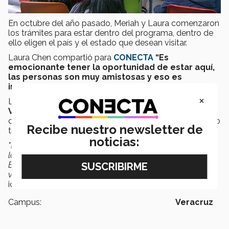
En octubre del año pasado, Meriah y Laura comenzaron
los trámites para estar dentro del programa, dentro de
ello eligen el país y el estado que desean visitar.
Laura Chen compartió para
CONECTA
“Es
emocionante tener la oportunidad de estar aquí,
las personas son muy amistosas y eso es
increíble”
.
×
Los estudiantes del
Tec de Monterrey campus
Veracruz
tuvieron la oportunidad de conocer y
compartir su conocimiento con Meriah y Laura al mismo
Recibe nuestro newsletter de
tiempo practican su inglés.
noticias:
"Deseamos que este intercambio nos permita acrecentar
los lazos entre estas dos Instituciones prestigiosas.
Estamos seguros de que será una experiencia muy
valiosa”
compartió Miss Sonia Heredia profesora de
idiomas y programas internacionales.
Campus:
Veracruz