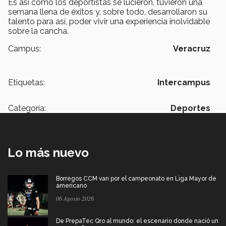
Es así como los deportistas se lucieron, tuvieron una
semana llena de éxitos y, sobre todo, desarrollaron su
talento para así, poder vivir una experiencia inolvidable
sobre la cancha.
Campus:
Veracruz
Etiquetas:
Intercampus
Categoría:
Deportes
Lo más nuevo
Borregos CCM van por el campeonato en Liga Mayor de
americano
06 Agosto 2026
De PrepaTec Qro al mundo: el escenario donde nació un