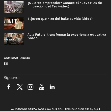
¿Quieres emprender? Conoce el nuevo HUB de
Innovación del Tec (video)
El joven que hizo del baile su vida (video)
Aula Futura: transformar la experiencia educativa
(video)
Más que un festival cultural: así es la magia de
VIBRART 2026 (video)
CAMBIAR IDIOMA
ES
Javier Guzmán: investigación con impacto social
(video)
Síguenos
¡México, en el top del mundial de robótica FIRST
2026! (video)
Vida Tec: Pasión, disciplina y básquetbol, con Gael
Adame (video)
A
AV. EUGENIO GARZA SADA 2501 SUR COL. TECNOLÓGICO C.P. 64849 |