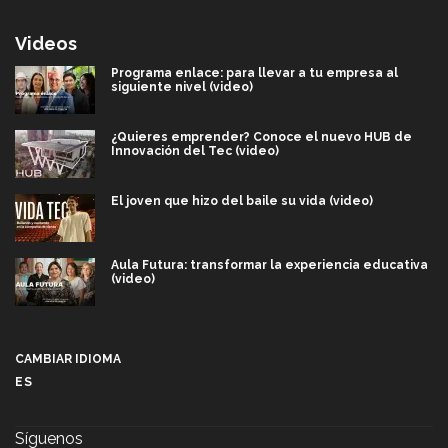
Videos
Programa enlace: para llevar a tu empresa al
siguiente nivel (video)
¿Quieres emprender? Conoce el nuevo HUB de
Innovación del Tec (video)
El joven que hizo del baile su vida (video)
Aula Futura: transformar la experiencia educativa
(video)
Más que un festival cultural: así es la magia de
VIBRART 2026 (video)
CAMBIAR IDIOMA
ES
Javier Guzmán: investigación con impacto social
(video)
Síguenos