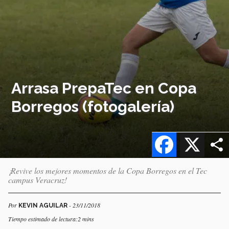
Arrasa PrepaTec en Copa
Borregos (fotogalería)
Facebook
X
¡Revive los mejores momentos de la Copa Borregos en el Tec
campus Veracruz!
Por
- 23/11/2018
KEVIN AGUILAR
Tiempo estimado de lectura:2 mins