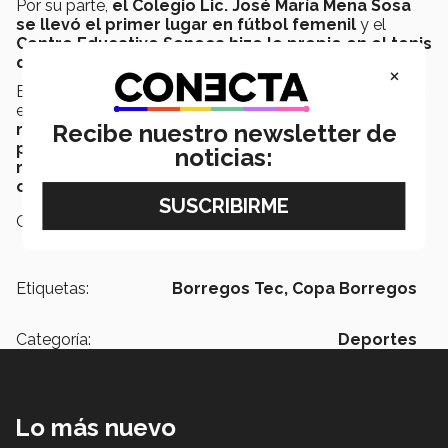
Por su parte,
el Colegio Lic. José María Mena Sosa
se llevó el primer lugar en fútbol femenil
y el
Centro Educativo Seneca hizo lo propio en el tenis
de mesa femenil.
×
El talento y la preparación nunca están de sobra, es por
ello que,
este tipo de encuentros deportivos
Recibe nuestro newsletter de
refuerzan el aprendizaje y las oportunidades que
pueden tener alumnos talentosos en toda la
noticias:
región, brindando así el Tec todo tipo de
oportunidades para ellos.
Campus:
Veracruz
Etiquetas:
Borregos Tec,
Copa Borregos
Categoría:
Deportes
Lo más nuevo