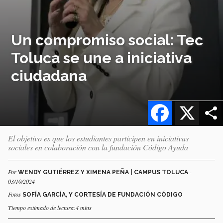
Un compromiso social: Tec
Toluca se une a iniciativa
ciudadana
Facebook
X
El objetivo es que los estudiantes participen en iniciativas
sociales en colaboración con la fundación Código Ayuda
Por
-
WENDY GUTIÉRREZ Y XIMENA PEÑA | CAMPUS TOLUCA
03/10/2024
Fotos
SOFÍA GARCÍA, Y CORTESÍA DE FUNDACIÓN CÓDIGO
Tiempo estimado de lectura:4 mins