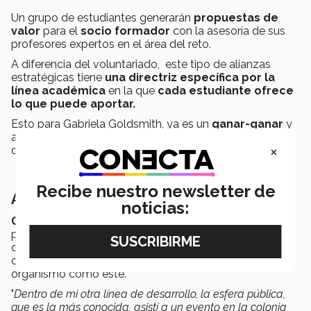
Un grupo de estudiantes generarán
propuestas de
valor
para el
socio formador
con la asesoría de sus
profesores expertos en el área del reto.
A diferencia del voluntariado, este tipo de alianzas
estratégicas tiene
una directriz específica
por la
línea académica
en la que
cada estudiante ofrece
lo que puede aportar.
Esto para Gabriela Goldsmith, ya es un
ganar-ganar
y
añade que cuando se está dispuesto a ayudar a los
×
demás, hay un crecimiento personal en ambas partes.
Recibe nuestro newsletter de
Acerca de Código Ayuda
noticias:
Código Ayuda, A.C.
constituida desde el
2005
, y en
palabras de Gabriela Goldsmith, de quién surgió la idea
de fundarla, la experiencia que vive un fundador es, en
ocasiones, el detonante para la creación de un
organismo como éste.
"
Dentro de mi otra línea de desarrollo, la esfera pública,
que es la más conocida, asistí a un evento en la colonia