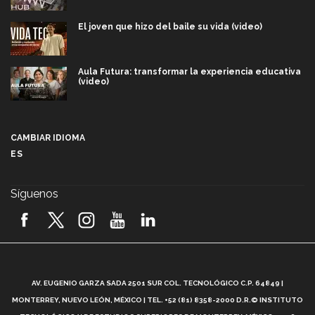
El joven que hizo del baile su vida (video)
Aula Futura: transformar la experiencia educativa
(video)
Más que un festival cultural: así es la magia de
VIBRART 2026 (video)
CAMBIAR IDIOMA
ES
Javier Guzmán: investigación con impacto social
(video)
Síguenos
¡México, en el top del mundial de robótica FIRST
2026! (video)
Vida Tec: Pasión, disciplina y básquetbol, con Gael
Adame (video)
A
AV. EUGENIO GARZA SADA 2501 SUR COL. TECNOLÓGICO C.P. 64849 |
L
¿Cómo es el Modelo Educativo Tec? (video)
MONTERREY, NUEVO LEÓN, MÉXICO | TEL. +52 (81) 8358-2000 D.R.© INSTITUTO